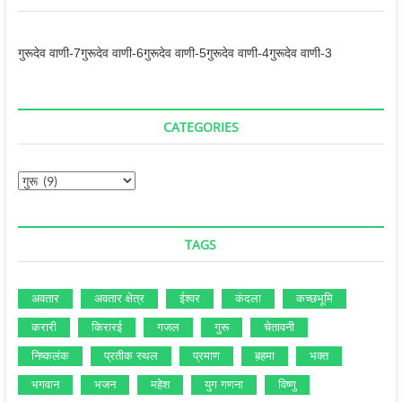
गुरूदेव वाणी-7
गुरूदेव वाणी-6
गुरूदेव वाणी-5
गुरूदेव वाणी-4
गुरूदेव वाणी-3
CATEGORIES
Categories
TAGS
अवतार
अवतार क्षेत्र
ईश्‍वर
कंदला
कच्‍छभूमि
करारी
किरारई
गजल
गुरू
चेतावनी
निष्‍कलंक
प्रतीक स्‍थल
प्रमाण
ब़हमा
भक्‍त
भगवान
भजन
महेश
युग गणना
विष्‍णु