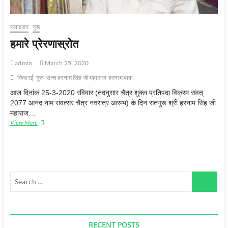
स्‍लाइडर
गुरू
हमारे प्रेरणास्रोत
admin
March 25, 2020
किरारई
गुरू
सन्‍त हरनाम सिंह जी महाराज
हरनाम बाबा
आज दिनांक 25-3-2020 रविवार (तदनुसार चैत्र शुक्‍ल प्रतिपदा विक्रम संवत्
2077 आनंद नाम संवत्‍सर चैत्र नवरात्र आरम्‍भ) के दिन सतगुरू श्री हरनाम सिंह जी
महाराज…
हमारे
View More
प्रेरणास्रोत
Search
…
RECENT POSTS