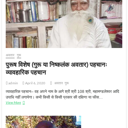
आध्यात्मिक
पहचान
(विद्या)
अवतार
गुरू
पुरूष विशेष (गुरू या निष्कलंक अवतार) पहचानः
व्यावहारिक पहचान
admin
April 6, 2020
अवतार
गुरू
व्यावहारिक पहचान– वह अपने नाम के आगे श्री श्री 108 श्री, महामण्डलेश्वर आदि
उपाधि नहीं लगायेगा। कभी किसी से किसी प्रकार की दक्षिणा या फीस…
पुरूष
View More
विशेष
(गुरू
या
निष्कलंक
अवतार)