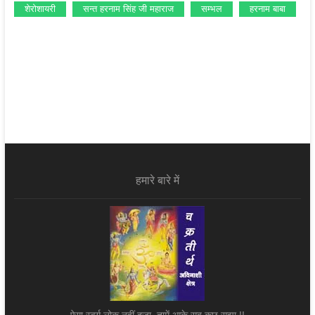
शेरोशायरी
सन्‍त हरनाम सिंह जी महाराज
सम्‍भल
हरनाम बाबा
हमारे बारे में
ऐसा स्वर्ग लोक नहीं दूजा, तामें आके सब कुछ सुझा !!