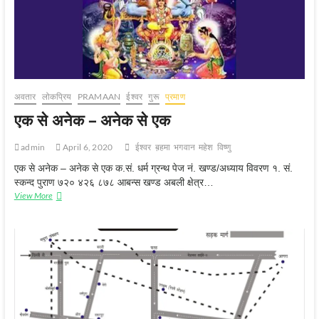
अवतार
लोकप्रिय
PRAMAAN
ईश्‍वर
गुरू
प्रमाण
एक से अनेक – अनेक से एक
admin
April 6, 2020
ईश्‍वर
ब़हमा
भगवान
महेश
विष्‍णु
एक से अनेक – अनेक से एक क.सं. धर्म ग्रन्थ पेज नं. खण्ड/अध्याय विवरण १. सं.
स्कन्द पुराण ७२० ४२६ ८७८ आबन्स खण्ड अबली क्षेत्र…
एक
View More
से
अनेक
–
अनेक
से
एक