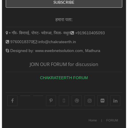
हमारा पता:
• गाँव- किरारई, पोस्ट- भदेरुआ, जिला- मथुरा
+919610405093
9760018370
info@chakrateerth.in
Designed by: www.ewebnetsolution.com, Mathura
JOIN OUR FORUM for discussion
CHAKRATEERTH FORUM
facebook
youtube
googleplus
pinterest
X
dribbble
instagram
flickr
linke
Home
FORUM