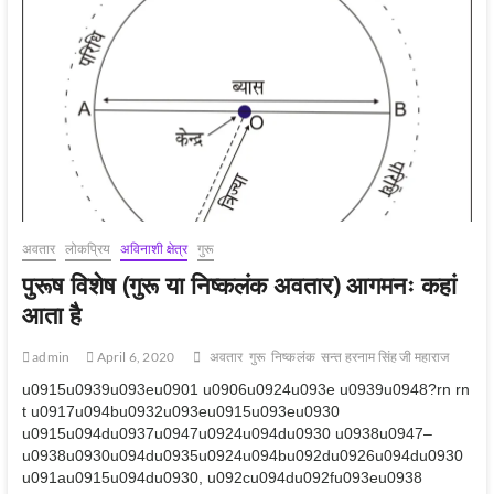
पहचानः
शारीरिक
पहचान
अवतार
लोकप्रिय
अविनाशी क्षेत्र
गुरू
पुरूष विशेष (गुरू या निष्कलंक अवतार) आगमनः कहां
आता है
admin
April 6, 2020
अवतार
गुरू
निष्‍कलंक
सन्‍त हरनाम सिंह जी महाराज
u0915u0939u093eu0901 u0906u0924u093e u0939u0948?rn rn
t u0917u094bu0932u093eu0915u093eu0930
u0915u094du0937u0947u0924u094du0930 u0938u0947–
u0938u0930u094du0935u0924u094bu092du0926u094du0930
u091au0915u094du0930, u092cu094du092fu093eu0938