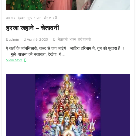
अवतार
ईश्‍वर
गुरू
भजन
शेर-शायरी
हरजा जहाने – चेतावनी
admin
April 6, 2020
चेतावनी
भजन
शेरोशायरी
ऐ जहाँ के जांननिसारो, जल्द से जग जाईये ! जाहिरा हरिनाम ने, तुम को पुकारा है !!
गुले–राअना की नजाकत, देखेगा ये…
हरजा
View More
जहाने
–
चेतावनी