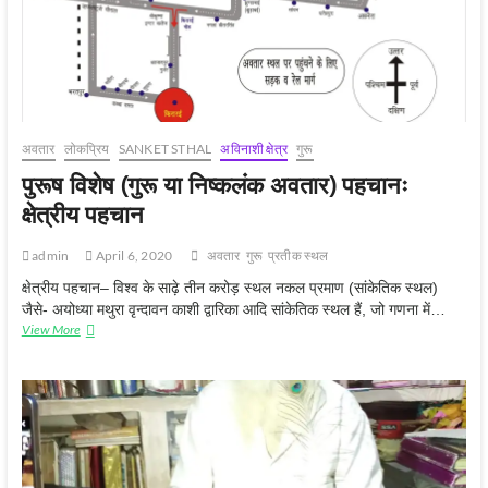
अवतार
लोकप्रिय
SANKET STHAL
अविनाशी क्षेत्र
गुरू
पुरूष विशेष (गुरू या निष्कलंक अवतार) पहचानः
क्षेत्रीय पहचान
admin
April 6, 2020
अवतार
गुरू
प्रतीक स्‍थल
क्षेत्रीय पहचान– विश्व के साढ़े तीन करोड़ स्थल नकल प्रमाण (सांकेतिक स्थल)
जैसे- अयोध्या मथुरा वृन्दावन काशी द्वारिका आदि सांकेतिक स्थल हैं, जो गणना में…
पुरूष
View More
विशेष
(गुरू
या
निष्कलंक
अवतार)
पहचानः
क्षेत्रीय
पहचान