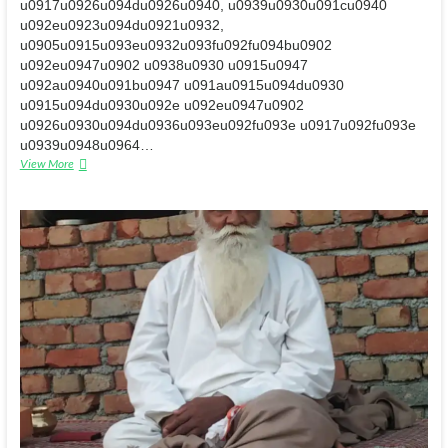
u0917u0926u094du0926u0940, u0939u0930u091cu0940
u092eu0923u094du0921u0932,
u0905u0915u093eu0932u093fu092fu094bu0902
u092eu0947u0902 u0938u0930 u0915u0947
u092au0940u091bu0947 u091au0915u094du0930
u0915u094du0930u092e u092eu0947u0902
u0926u0930u094du0936u093eu092fu093e u0917u092fu093e
u0939u0948u0964…
पुरूष
View More
विशेष
(गुरू
या
निष्कलंक
अवतार)
आगमनः
कहां
आता
है