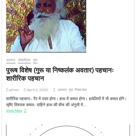
पहचानः
व्यावहारिक
पहचान
अवतार
लोकप्रिय
गुरू
पुरूष विशेष (गुरू या निष्कलंक अवतार) पहचानः
शारीरिक पहचान
admin
April 6, 2020
अवतार
गुरू
निष्‍कलंक
शारीरिक पहचान– पैर में पदम होगा। हाथ में कमल होगा। हथेलियों में भी कमल होंगे।
सृष्टि विषयक कमल- दाहिने हाथ की बीच की अंगुली में…
पुरूष
View More
विशेष
(गुरू
या
निष्कलंक
अवतार)