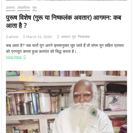
अवतार
लोकप्रिय
गुरू
पुरूष विशेष (गुरू या निष्कलंक अवतार) आगमन: कब
आता है ?
admin
March 31, 2020
अवतार
गुरू
निष्‍कलंक
कब आता है? जब चारों युग अपने क्रमानुसार घूम जाते हैं तो संगम युग सहित प्रारूप
को प्रस्तुत करता हुआ कल्पांत को सिद्ध करता है।…
पुरूष
View More
विशेष
(गुरू
या
निष्कलंक
अवतार)
आगमन:
कब
आता
है
?