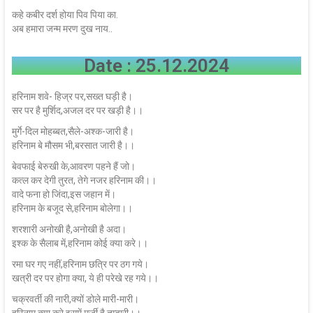
कहे कबीर दर्श होया पिव पिया का.
अब हमारा जन्म मरण दुख नाय..
Date : 25.12.2024
हरिनाम शवे- हिज्र पर,सख्त घड़ी है।
सर पर है मुर्शिद,अजल दर पर खड़ी है।।
मुर्गे-दिल मोहब्बत,सैले-अश्क-जारी है।
हरिनाम बे मौसम भी,बरसात जारी है।।
बेवफाई बेरुखी के,आवरण पहने हैं जो।
कत्ल कर देगी तुरत, तेगे नजर हरिनाम की।।
वादे फना हो जिंदा,इस जहान में।
हरिनाम के बजूद से,हरिनाम बोलेगा।।
शरशारी अनोखी है,अनोखी है अदा।
इश्क के सैलाब में,हरिनाम कोई क्या करे।।
रमा घर गए नहीं,हरिनाम छत्रि पर ठग गये।
खत्री दर पर होगा क्या, ये ही परेखे रह गये।।
चक्रवर्ती की नारी,क्यों डोले मारी-मारी।
हरिनाम क्या करे,इसमें मर्जी है तुम्हारी।।