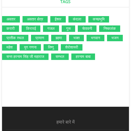
TAGS
अवतार
अवतार क्षेत्र
ईश्‍वर
कंदला
कच्‍छभूमि
करारी
किरारई
गजल
गुरू
चेतावनी
निष्‍कलंक
प्रतीक स्‍थल
प्रमाण
ब़हमा
भक्‍त
भगवान
भजन
महेश
युग गणना
विष्‍णु
शेरोशायरी
सन्‍त हरनाम सिंह जी महाराज
सम्‍भल
हरनाम बाबा
हमारे बारे में