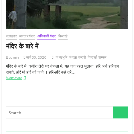
स्‍लाइडर
अवतार क्षेत्र
अविनाशी क्षेत्र
किरारई
मंदिर के बारे में
admin
मार्च 30, 2020
कच्‍छभूमि
कंदला
करारी
किरारई
सम्‍भल
मंदिर के बारे में कबीरा तेरो घर कंदला में, यह जग रहत भुलाना हरि आवे हरिनाम
समावे, हरि मो हरि को जाने । हरि-हरि कहे तरे…
मंदिर
View More
के
बारे
में
Search
…