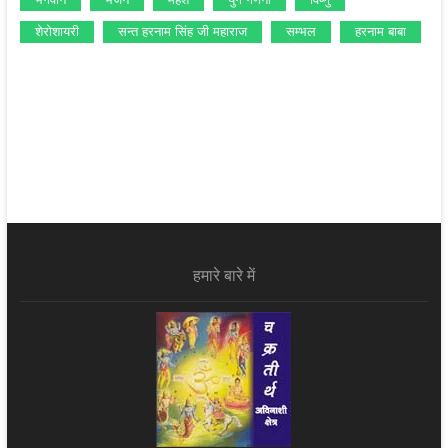
शेरोशायरी
सन्‍त हरनाम सिंह जी महाराज
सम्‍भल
हरनाम बाबा
हमारे बारे में