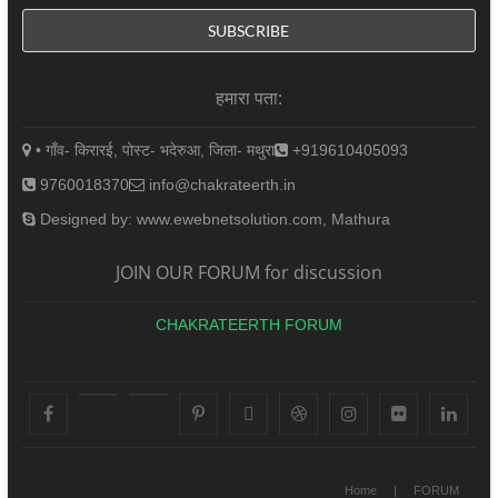
हमारा पता:
• गाँव- किरारई, पोस्ट- भदेरुआ, जिला- मथुरा
+919610405093
9760018370
info@chakrateerth.in
Designed by: www.ewebnetsolution.com, Mathura
JOIN OUR FORUM for discussion
CHAKRATEERTH FORUM
facebook
youtube
googleplus
pinterest
X
dribbble
instagram
flickr
linke
Home
FORUM