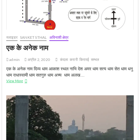
स्‍लाइडर
SANKET STHAL
अविनाशी क्षेत्र
एक के अनेक नाम
admin
अप्रैल 2, 2020
कंदला
करारी
किरारई
सम्‍भल
एक के अनेक नाम दिव्य धाम आकाश स्थल नाभि देश अमर धाम सत्य धाम सेत धाम धनु
धाम राधास्वामी धाम सतगुरु धाम अच्य धाम अलख…
एक
View More
के
अनेक
नाम