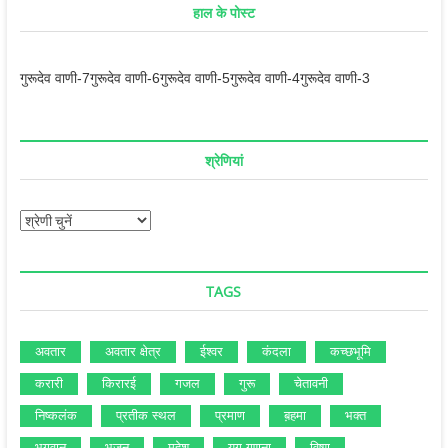
हाल के पोस्ट
गुरूदेव वाणी-7
गुरूदेव वाणी-6
गुरूदेव वाणी-5
गुरूदेव वाणी-4
गुरूदेव वाणी-3
श्रेणियां
श्रेणियां
TAGS
अवतार
अवतार क्षेत्र
ईश्‍वर
कंदला
कच्‍छभूमि
करारी
किरारई
गजल
गुरू
चेतावनी
निष्‍कलंक
प्रतीक स्‍थल
प्रमाण
ब़हमा
भक्‍त
भगवान
भजन
महेश
युग गणना
विष्‍णु