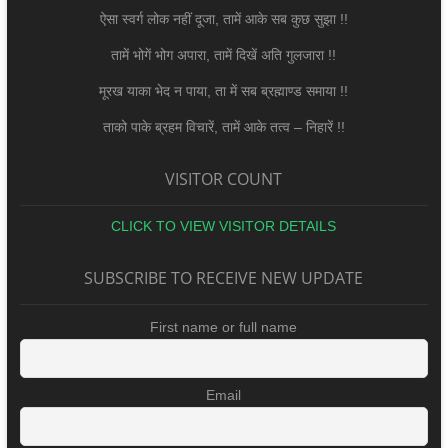
ऐसा स्वर्ग लोक नहीं दूजा, तामें आके सब कुछ सुझा !!
तामें भोगें भोग अपारा, तामें दिखें अति गुलजारा !!
मूरख याका भेद न पाया, ता में सब ब्रह्माण्ड समाया !!
ताको पाके ब्रहम विचारें, तामें आके तत्व – निहारें !!
VISITOR COUNT
CLICK TO VIEW VISITOR DETAILS
SUBSCRIBE TO RECEIVE NEW UPDATE
First name or full name
Email