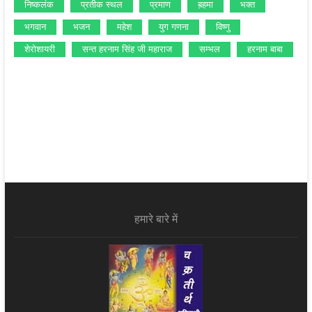
निष्‍कलंक
प्रतीक स्‍थल
प्रमाण
ब़हमा
भक्‍त
भगवान
भजन
महेश
युग गणना
विष्‍णु
शेरोशायरी
सन्‍त हरनाम सिंह जी महाराज
सम्‍भल
हरनाम बाबा
हमारे बारे में