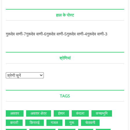
हाल के पोस्ट
गुरूदेव वाणी-7
गुरूदेव वाणी-6
गुरूदेव वाणी-5
गुरूदेव वाणी-4
गुरूदेव वाणी-3
श्रेणियां
श्रेणियां
TAGS
अवतार
अवतार क्षेत्र
ईश्‍वर
कंदला
कच्‍छभूमि
करारी
किरारई
गजल
गुरू
चेतावनी