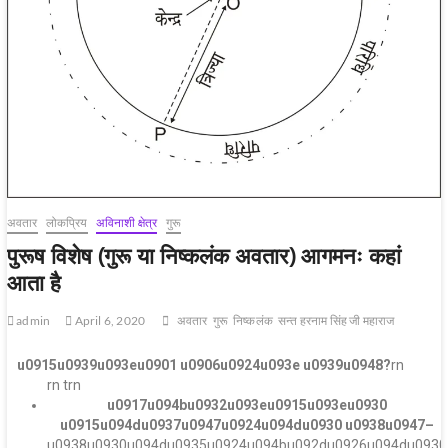
अवतार
लोकप्रिय
अविनाशी क्षेत्र
गुरू
पुरूष विशेष (गुरू या निष्कलंक अवतार) आगमनः कहां
आता है
admin
April 6, 2020
अवतार
गुरू
निष्‍कलंक
सन्‍त हरनाम सिंह जी महाराज
u0915u0939u093eu0901 u0906u0924u093e u0939u0948
?
rn
rn t
rn
u0917u094bu0932u093eu0915u093eu0930
u0915u094du0937u0947u0924u094du0930 u0938u0947
–
u0938u0930u094du0935u0924u094bu092du0926u094du0930