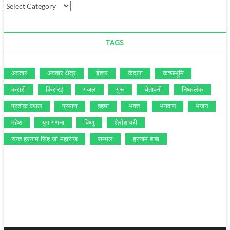
TAGS
अवतार
अवतार क्षेत्र
ईश्‍वर
कंदला
कच्‍छभूमि
करारी
किरारई
गजल
गुरू
चेतावनी
निष्‍कलंक
प्रतीक स्‍थल
प्रमाण
ब़हमा
भक्‍त
भगवान
भजन
महेश
युग गणना
विष्‍णु
शेरोशायरी
सन्‍त हरनाम सिंह जी महाराज
सम्‍भल
हरनाम बाबा