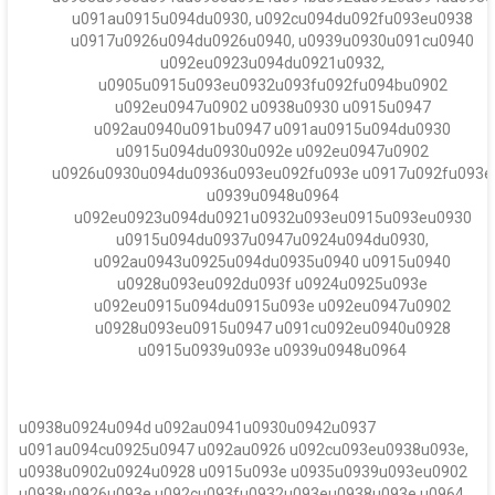
u091au0915u094du0930, u092cu094du092fu093eu0938
u0917u0926u094du0926u0940, u0939u0930u091cu0940
u092eu0923u094du0921u0932,
u0905u0915u093eu0932u093fu092fu094bu0902
u092eu0947u0902 u0938u0930 u0915u0947
u092au0940u091bu0947 u091au0915u094du0930
u0915u094du0930u092e u092eu0947u0902
u0926u0930u094du0936u093eu092fu093e u0917u092fu093e
u0939u0948u0964
u092eu0923u094du0921u0932u093eu0915u093eu0930
u0915u094du0937u0947u0924u094du0930,
u092au0943u0925u094du0935u0940 u0915u0940
u0928u093eu092du093f u0924u0925u093e
u092eu0915u094du0915u093e u092eu0947u0902
u0928u093eu0915u0947 u091cu092eu0940u0928
u0915u0939u093e u0939u0948u0964
u0938u0924u094d u092au0941u0930u0942u0937
u091au094cu0925u0947 u092au0926 u092cu093eu0938u093e,
u0938u0902u0924u0928 u0915u093e u0935u0939u093eu0902
u0938u0926u093e u092cu093fu0932u093eu0938u093e u0964