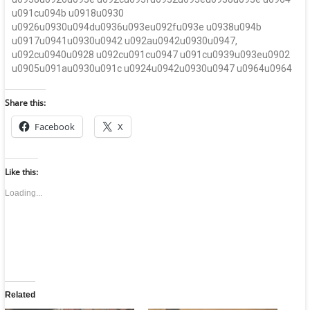
u091cu094b u0918u0930
u0926u0930u094du0936u093eu092fu093e u0938u094b
u0917u0941u0930u0942 u092au0942u0930u0947,
u092cu0940u0928 u092cu091cu0947 u091cu0939u093eu0902
u0905u091au0930u091c u0924u0942u0930u0947 u0964u0964
Share this:
Facebook
X
Like this:
Loading...
Related