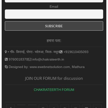
Email
हमारा पता:
• गाँव- किरारई, पोस्ट- भदेरुआ, जिला- मथुरा
+919610405093
9760018370
info@chakrateerth.in
Designed by: www.ewebnetsolution.com, Mathura
JOIN OUR FORUM for discussion
CHAKRATEERTH FORUM