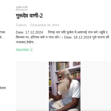
दे
व
गुरुदेव वाणी
वा
गुरूदेव वाणी-2
णी
-
4
admin
December 26, 2024
िनाम
Date: 17.12.2024 निगाह यार यदि फुर्कत में,आशनाई राज करे।खूबि ए
 के…
किस्मत पर, हरिनाम क्यो न नाज करे।। Date: 18.12.2024 गुले राजना की
नजाकत,देखेगा…
View More
गु
रू
दे
व
वा
णी
-
2
मिठास