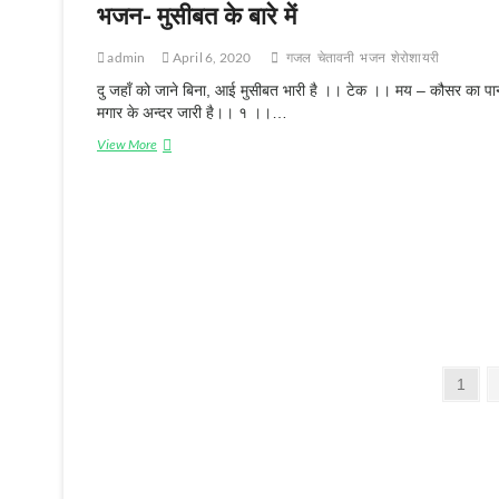
भजन- मुसीबत के बारे में
admin
April 6, 2020
गजल
चेतावनी
भजन
शेरोशायरी
दु जहाँ को जाने बिना, आई मुसीबत भारी है ।। टेक ।। मय – कौसर का पा
मगार के अन्दर जारी है।। १ ।।…
View More
भ
ज
न
-
मु
सी
ब
त
के
बा
रे
में
P
P
1
a
o
g
s
e
t