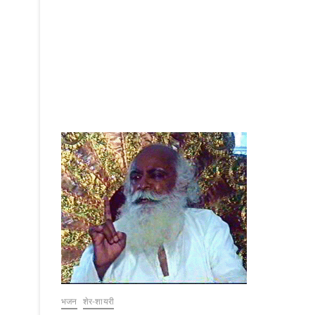
व
वा
णी
-
1
भजन
शेर-शायरी