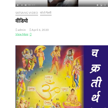
SATSANG VIDEO
फोटो गैलरी
वीडियो
admin
April 6, 2020
View More
वी
डि
यो