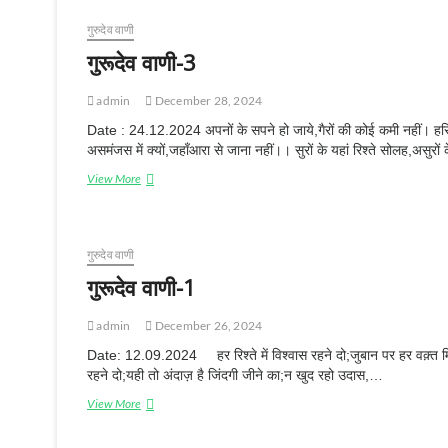
दे
व
गुरुदेव वाणी
वा
गुरूदेव वाणी-3
णी
-
5
admin
December 28, 2024
Date : 24.12.2024 अपनों के सपने हो जाये,गैरों की कोई कमी नहीं। हर
असमंजस में क्यों,जहाँआरा से जाना नहीं।। सुरों के यहां रिश्ते सोलह,असुरों
View More
गु
रू
दे
व
वा
गुरुदेव वाणी
णी
गुरूदेव वाणी-1
-
3
admin
December 26, 2024
Date: 12.09.2024 हर रिश्ते में विश्वास रहने दो;जुबान पर हर वक़्त 
रहने दो;यही तो अंदाज़ है जिंदगी जीने का;न खुद रहो उदास,…
View More
गु
रू
दे