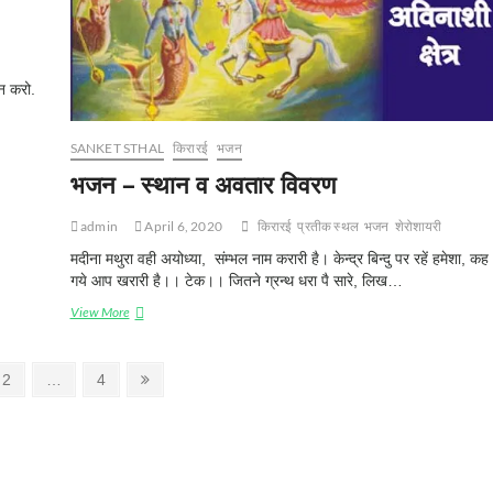
न करो.
SANKET STHAL
किरारई
भजन
भजन – स्‍थान व अवतार विवरण
admin
April 6, 2020
किरारई
प्रतीक स्‍थल
भजन
शेरोशायरी
मदीना मथुरा वही अयोध्या, संम्भल नाम करारी है। केन्द्र बिन्दु पर रहें हमेशा, कह
गये आप खरारी है।। टेक।। जितने ग्रन्थ धरा पै सारे, लिख…
View More
भ
ज
न
–
P
2
…
P
4
N
स्‍था
a
a
e
न
g
g
x
व
अ
e
e
t
व
p
ता
a