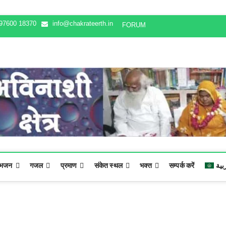
97600 18370
info@chakrateerth.in
FORUM
بية
सम्पर्क करें
भक्‍त
संकेत स्थल
प्रमाण
गजल
भजन