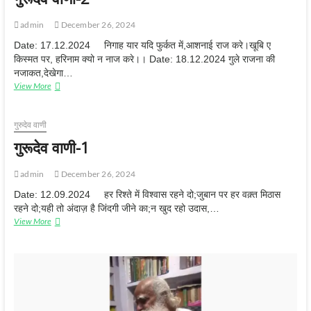
-
3
admin
December 26, 2024
Date: 17.12.2024 निगाह यार यदि फुर्कत में,आशनाई राज करे।खूबि ए
किस्मत पर, हरिनाम क्यो न नाज करे।। Date: 18.12.2024 गुले राजना की
नजाकत,देखेगा…
View More
गु
रू
दे
व
गुरुदेव वाणी
वा
गुरूदेव वाणी-1
णी
-
2
admin
December 26, 2024
Date: 12.09.2024 हर रिश्ते में विश्वास रहने दो;जुबान पर हर वक़्त मिठास
रहने दो;यही तो अंदाज़ है जिंदगी जीने का;न खुद रहो उदास,…
View More
गु
रू
दे
व
वा
णी
-
1