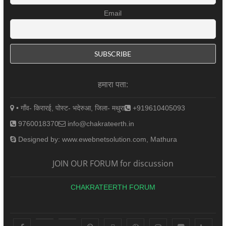
Email
हमारा पता:
• गाँव- किरारई, पोस्ट- भदेरुआ, जिला- मथुरा
+919610405093
9760018370
info@chakrateerth.in
Designed by: www.ewebnetsolution.com, Mathura
JOIN OUR FORUM for discussion
CHAKRATEERTH FORUM