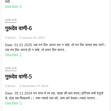
कही…
View More
गु
रू
दे
व
गुरुदेव वाणी
वा
गुरूदेव वाणी-6
णी
-
7
admin
January 12, 2025
Date: 01.01.2025 जब तन थिर अपना कर न सके, तो मन थिर करता क्या जानें।
जब मन थिर अपना हो न सके, तो बचन थिर करना…
View More
गु
रू
दे
व
गुरुदेव वाणी
वा
गुरूदेव वाणी-5
णी
-
6
admin
December 29, 2024
Date: 28.12.2024 मन माया में रम रहा, ब्रह्म की बात बताए।हरिनाम बचो बगुलो
से, हंसा सम दिखलाये।। नशा नशावे नाम को, जाम करे वेकाम।नकद नरायन…
View More
गु
रू