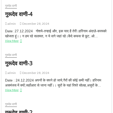
दे
व
गुरुदेव वाणी
वा
गुरूदेव वाणी-4
णी
-
5
admin
December 28, 2024
Date: 27.12.2024 गोशये-तन्हाई और, इक याद है तेरी।हरिनाम अंदाज़े-करमको
खोजता हूं।। न हम रहे सलामत, न ये वागे जहां रहे।कैदे कफस से छूट, ओ…
View More
गु
रू
दे
व
गुरुदेव वाणी
वा
गुरूदेव वाणी-3
णी
-
4
admin
December 28, 2024
Date : 24.12.2024 अपनों के सपने हो जाये,गैरों की कोई कमी नहीं। हरिनाम
असमंजस में क्यों,जहाँआरा से जाना नहीं।। सुरों के यहां रिश्ते सोलह,असुरों के…
View More
गु
रू
दे
व
गुरुदेव वाणी
वा
गुरूदेव वाणी-2
णी