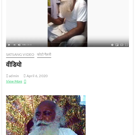
SATSANG VIDEO
फोटो गैलरी
वीडियो
admin
April 6, 2020
View More
वी
डि
यो