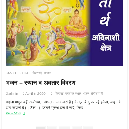
SANKET STHAL
किरारई
भजन
भजन – स्‍थान व अवतार विवरण
admin
April 6, 2020
किरारई
प्रतीक स्‍थल
भजन
शेरोशायरी
मदीना मथुरा वही अयोध्या, संम्भल नाम करारी है। केन्द्र बिन्दु पर रहें हमेशा, कह गये
आप खरारी है।। टेक।। जितने ग्रन्थ धरा पै सारे, लिख…
View More
भ
ज
न
–