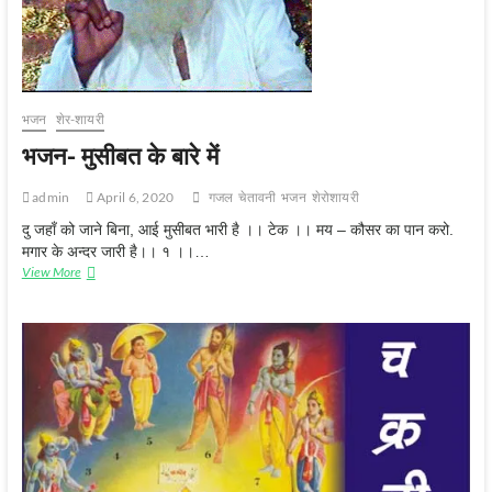
भजन
शेर-शायरी
भजन- मुसीबत के बारे में
admin
April 6, 2020
गजल
चेतावनी
भजन
शेरोशायरी
दु जहाँ को जाने बिना, आई मुसीबत भारी है ।। टेक ।। मय – कौसर का पान करो.
मगार के अन्दर जारी है।। १ ।।…
View More
भ
ज
न
-
मु
सी
ब
त
के
बा
रे
में