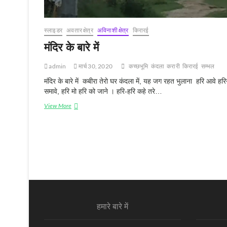
स्‍लाइडर
अवतार क्षेत्र
अविनाशी क्षेत्र
किरारई
मंदिर के बारे में
admin
मार्च 30, 2020
कच्‍छभूमि
कंदला
करारी
किरारई
सम्‍भल
मंदिर के बारे में कबीरा तेरो घर कंदला में, यह जग रहत भुलाना हरि आवे हर
समावे, हरि मो हरि को जाने । हरि-हरि कहे तरे…
मंदिर
View More
के
बारे
में
हमारे बारे में