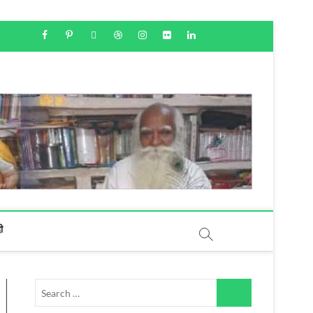
facebook
youtube
googleplus
pinterest
X
dribbble
instagram
flickr
linkedin
दी
Search
…