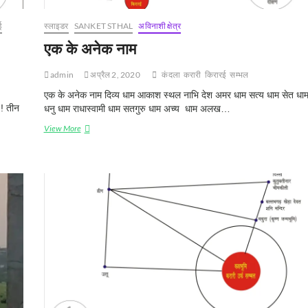
ई
स्‍लाइडर
SANKET STHAL
अविनाशी क्षेत्र
एक के अनेक नाम
admin
अप्रैल 2, 2020
कंदला
करारी
किरारई
सम्‍भल
एक के अनेक नाम दिव्य धाम आकाश स्थल नाभि देश अमर धाम सत्य धाम सेत धा
 ! तीन
धनु धाम राधास्वामी धाम सतगुरु धाम अच्य धाम अलख…
एक
View More
के
अनेक
नाम