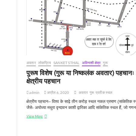
अवतार
लोकप्रिय
SANKET STHAL
अविनाशी क्षेत्र
गुरू
पुरूष विशेष (गुरू या निष्कलंक अवतार) पहचानः
क्षेत्रीय पहचान
admin
अप्रैल 6, 2020
अवतार
गुरू
प्रतीक स्‍थल
क्षेत्रीय पहचान– विश्व के साढ़े तीन करोड़ स्थल नकल प्रमाण (सांकेतिक 
जैसे- अयोध्या मथुरा वृन्दावन काशी द्वारिका आदि सांकेतिक स्थल हैं, जो गणन
पुरूष
View More
विशेष
(गुरू
या