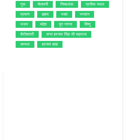
गुरू
चेतावनी
निष्‍कलंक
प्रतीक स्‍थल
प्रमाण
ब़हमा
भक्‍त
भगवान
भजन
महेश
युग गणना
विष्‍णु
शेरोशायरी
सन्‍त हरनाम सिंह जी महाराज
सम्‍भल
हरनाम बाबा