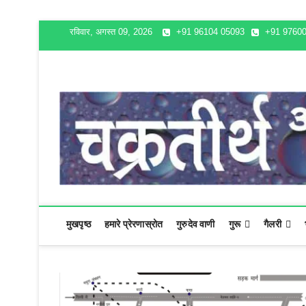
Skip
रविवार, अगस्त 09, 2026
+91 96104 05093
+91 97600
to
content
चक्रतीर्थ
अविनाशी क्षेत्र
मुखपृष्ठ
हमारे प्रेरणास्रोत
गुरुदेव वाणी
गुरू
गैलरी