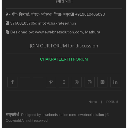
हमारा पता:
• गाँव- किरारई, पोस्ट- भदेरुआ, जिला- मथुरा
+919610405093
9760018370
info@chakrateerth.in
Designed by: www.ewebnetsolution.com, Mathura
JOIN OUR FORUM for discussion
CHAKRATEERTH FORUM
facebook
youtube
googleplus
pinterest
X
dribbble
instagram
flickr
linke
Home
FORUM
चक्रतीर्थ
| Designed by:
ewebnetsolution.com
|
ewebnetsolution
| ©
Copyright All right reserved