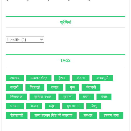
श्रेणियां
श्रेणियां
TAGS
अवतार
अवतार क्षेत्र
ईश्‍वर
कंदला
कच्‍छभूमि
करारी
किरारई
गजल
गुरू
चेतावनी
निष्‍कलंक
प्रतीक स्‍थल
प्रमाण
ब़हमा
भक्‍त
भगवान
भजन
महेश
युग गणना
विष्‍णु
शेरोशायरी
सन्‍त हरनाम सिंह जी महाराज
सम्‍भल
हरनाम बाबा