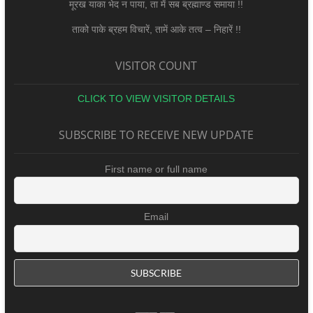
मूरख याका भेद न पाया, ता में सब ब्रह्माण्ड समाया !!
ताको पाके ब्रहम विचारें, तामें आके तत्व – निहारें !!
VISITOR COUNT
CLICK TO VIEW VISITOR DETAILS
SUBSCRIBE TO RECEIVE NEW UPDATE
First name or full name
Email