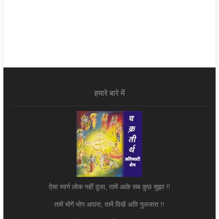
हमारे बारे में
ऐसा स्वर्ग लोक नहीं दूजा, तामें आके सब कुछ सुझा !!
तामें भोगें भोग अपारा, तामें दिखें अति गुलजारा !!