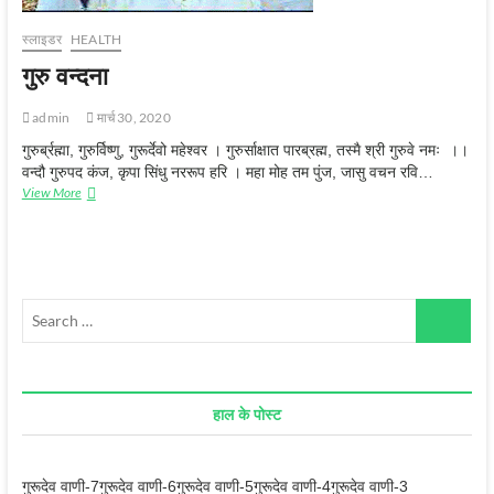
स्‍लाइडर
HEALTH
गुरु वन्‍दना
admin
मार्च 30, 2020
गुरुर्ब्रह्मा, गुरुर्विष्णु, गुरूर्देवो महेश्वर । गुरुर्साक्षात पारब्रह्म, तस्मै श्री गुरुवे नमः ।।
वन्दौ गुरुपद कंज, कृपा सिंधु नररूप हरि । महा मोह तम पुंज, जासु वचन रवि…
गुरु
View More
वन्‍दना
Search
…
हाल के पोस्ट
गुरूदेव वाणी-7
गुरूदेव वाणी-6
गुरूदेव वाणी-5
गुरूदेव वाणी-4
गुरूदेव वाणी-3