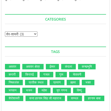
CATEGORIES
Categories
TAGS
अवतार
अवतार क्षेत्र
ईश्‍वर
कंदला
कच्‍छभूमि
करारी
किरारई
गजल
गुरू
चेतावनी
निष्‍कलंक
प्रतीक स्‍थल
प्रमाण
ब़हमा
भक्‍त
भगवान
भजन
महेश
युग गणना
विष्‍णु
शेरोशायरी
सन्‍त हरनाम सिंह जी महाराज
सम्‍भल
हरनाम बाबा