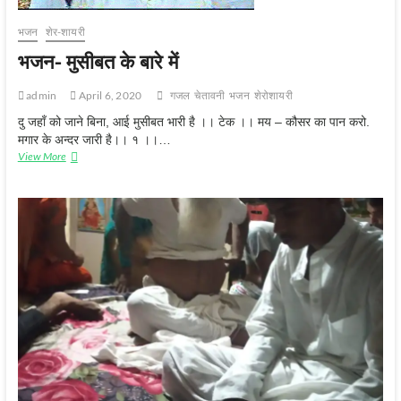
भजन
शेर-शायरी
भजन- मुसीबत के बारे में
admin
April 6, 2020
गजल
चेतावनी
भजन
शेरोशायरी
दु जहाँ को जाने बिना, आई मुसीबत भारी है ।। टेक ।। मय – कौसर का पान करो.
मगार के अन्दर जारी है।। १ ।।…
भजन-
View More
मुसीबत
के
बारे
में