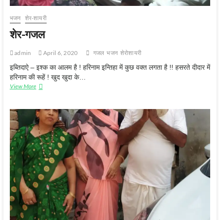
भजन
शेर-शायरी
शेर-गजल
admin
April 6, 2020
गजल
भजन
शेरोशायरी
इब्तिदाऐ – इश्क का आलम है ! हरिनाम इन्तिहा में कुछ वक्त लगता है !! हसरते दीदार में
हरिनाम की रूहें ! खुद खुदा के…
शेर-
View More
गजल