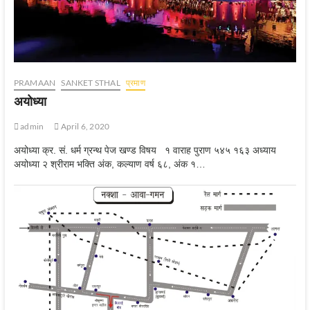
PRAMAAN
SANKET STHAL
प्रमाण
अयोध्‍या
admin
April 6, 2020
अयोध्या क्र. सं. धर्म ग्रन्थ पेज खण्ड विषय १ वाराह पुराण ५४५ १६३ अध्याय
अयोध्या २ श्रीराम भक्ति अंक, कल्याण वर्ष ६८, अंक १…