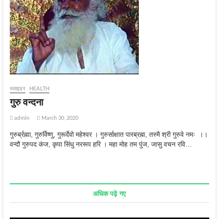
स्‍लाइडर
HEALTH
गुरु वन्‍दना
admin
March 30, 2020
गुरुर्ब्रह्मा, गुरुर्विष्णु, गुरूर्देवो महेश्वर । गुरुर्साक्षात पारब्रह्म, तस्मै श्री गुरुवे नमः ।।
वन्दौ गुरुपद कंज, कृपा सिंधु नररूप हरि । महा मोह तम पुंज, जासु वचन रवि…
अधिक पढ़े गए