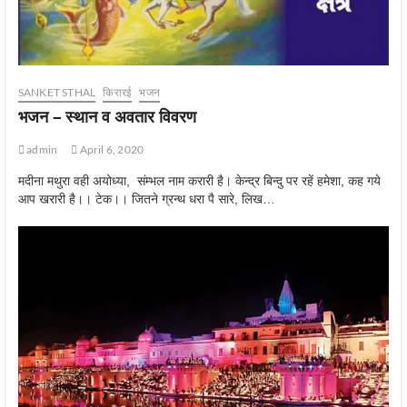
SANKET STHAL
किरारई
भजन
भजन – स्‍थान व अवतार विवरण
admin
April 6, 2020
मदीना मथुरा वही अयोध्या, संम्भल नाम करारी है। केन्द्र बिन्दु पर रहें हमेशा, कह गये
आप खरारी है।। टेक।। जितने ग्रन्थ धरा पै सारे, लिख…