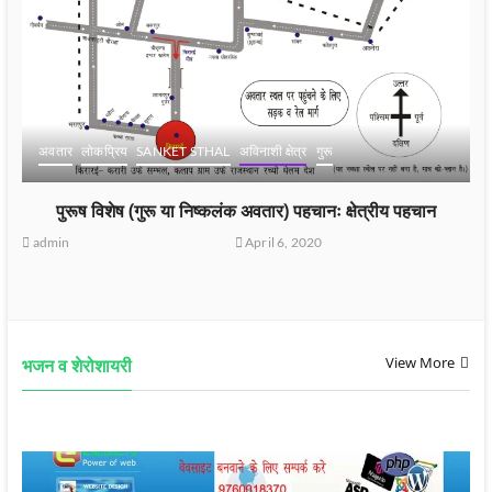
अवतार
लोकप्रिय
SANKET STHAL
अविनाशी क्षेत्र
गुरू
पुरूष विशेष (गुरू या निष्कलंक अवतार) पहचानः क्षेत्रीय पहचान
admin
April 6, 2020
View More
भजन व शेरोशायरी