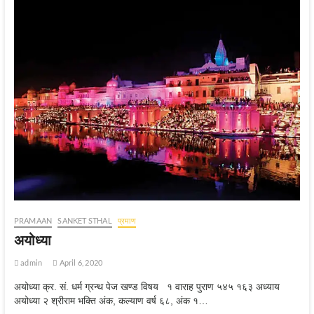
PRAMAAN
SANKET STHAL
प्रमाण
अयोध्‍या
admin
April 6, 2020
अयोध्या क्र. सं. धर्म ग्रन्थ पेज खण्ड विषय १ वाराह पुराण ५४५ १६३ अध्याय
अयोध्या २ श्रीराम भक्ति अंक, कल्याण वर्ष ६८, अंक १…