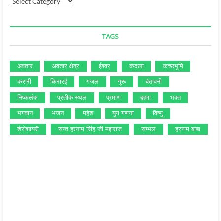
Categories
TAGS
अवतार
अवतार क्षेत्र
ईश्‍वर
कंदला
कच्‍छभूमि
करारी
किरारई
गजल
गुरू
चेतावनी
निष्‍कलंक
प्रतीक स्‍थल
प्रमाण
ब़हमा
भक्‍त
भगवान
भजन
महेश
युग गणना
विष्‍णु
शेरोशायरी
सन्‍त हरनाम सिंह जी महाराज
सम्‍भल
हरनाम बाबा