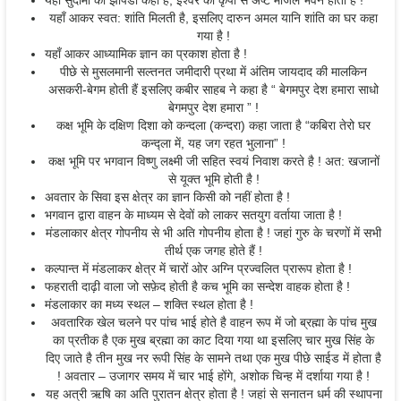
यही सुदामा की झोपडी कही है, ईश्वर की कृपा से अष्ट मंजिल भवन होता है !
यहाँ आकर स्वत: शांति मिलती है, इसलिए दारुन अमल यानि शांति का घर कहा
गया है !
यहाँ आकर आध्यामिक ज्ञान का प्रकाश होता है !
पीछे से मुसलमानी सल्तनत जमीदारी प्रथा में अंतिम जायदाद की मालकिन
असकरी-बेगम होती हैं इसलिए कबीर साहब ने कहा है “ बेगमपुर देश हमारा साधो
बेगमपुर देश हमारा ” !
कक्ष भूमि के दक्षिण दिशा को कन्दला (कन्दरा) कहा जाता है “कबिरा तेरो घर
कन्द्ला में, यह जग रहत भुलाना” !
कक्ष भूमि पर भगवान विष्णु लक्ष्मी जी सहित स्वयं निवाश करते है ! अत: खजानों
से यूक्त भूमि होती है !
अवतार के सिवा इस क्षेत्र का ज्ञान किसी को नहीं होता है !
भगवान द्वारा वाहन के माध्यम से देवों को लाकर सतयुग वर्ताया जाता है !
मंडलाकार क्षेत्र गोपनीय से भी अति गोपनीय होता है ! जहां गुरु के चरणों में सभी
तीर्थ एक जगह होते हैं !
कल्पान्त में मंडलाकर क्षेत्र में चारों ओर अग्नि प्रज्वलित प्रारूप होता है !
फहराती दाढ़ी वाला जो सफ़ेद होती है कच भूमि का सन्देश वाहक होता है !
मंडलाकार का मध्य स्थल – शक्ति स्थल होता है !
अवतारिक खेल चलने पर पांच भाई होते है वाहन रूप में जो ब्रह्मा के पांच मुख
का प्रतीक है एक मुख ब्रह्मा का काट दिया गया था इसलिए चार मुख सिंह के
दिए जाते है तीन मुख नर रूपी सिंह के सामने तथा एक मुख पीछे साईड में होता है
! अवतार – उजागर समय में चार भाई होंगे, अशोक चिन्ह में दर्शाया गया है !
यह अत्री ऋषि का अति पुरातन क्षेत्र होता है ! जहां से सनातन धर्म की स्थापना