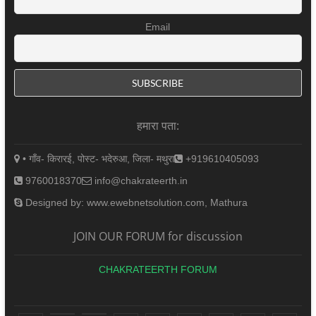
Email
हमारा पता:
• गाँव- किरारई, पोस्ट- भदेरुआ, जिला- मथुरा
+919610405093
9760018370
info@chakrateerth.in
Designed by: www.ewebnetsolution.com, Mathura
JOIN OUR FORUM for discussion
CHAKRATEERTH FORUM