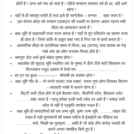
होती है ! अन्य धर्म नष्ट हो जाते है ! पहिले सनातन शाश्वत धर्म ही था, वही आगे
रहेगा !
यहाँ से ही सतयुग वर्ताते हैं तथा इसे ही स्वर्गलोक – जन्नत … कहा जाता है !
एक योजन क्षेत्र को भगवान प्राकट्य की स्थली पर देवगण आकर रहस्य मयी
लीला का आस्वादन करते हैं !
कक्ष भूमि से चक्रवर्ती राजा राज्य करता है ! यहाँ से युग परिवर्तन का कारण राजा
ही होता है ! जिसे जाति से ठाकुर कहा गया है निज घर से कार्य करता है !
अवतारिक लीला के प्रारम्भिक समय में पीपल, बढ (बरगद) तथा कदम्ब का पेड़
नब्बे अंश का कोण बनाकर स्थित होते है !
सतगुरु डेरा अर्स कुर्स सफ़ेद गुम्मद होगा !
सतलोक की सुद्रढ भूमि स्थापित कर के गुम्मद में ऊँचे टीले रूपी सिंघासन पर
विराजमान स्थूल आकार में तेजो मय ………………………..
हर हर का कुआ ————– चौरासी का चक्कर होगा !
कक्ष भूमि गाँव के – नो रास्ते प्रकट तथा दसवां रास्ता गुप्त होगा जिसका विवरण
– सरकारी नक्शे में जानने योग्य है !
मिट्टी रूपी टीला होने से इसे कैलाश पर्वत, नीलगिरी पर्वत, हिमालय पर्वत
………कहा जाता है ! प्रभु हमेशा पृथ्वी रूपी पर्वत पर आते है ! पाषाढ रूपी
पर्वत से नहीं ये प्रकृति सान्केत स्थल हैं !
कक्ष भूमि ही सनातनियों की राम जन्म भूमि, कृष्ण जन्म भूमि, ………जाहर पीर
स्थल हैं यही मुस्लमानों की मक्का मदीना है ईसाईयों का गौडिया मठ
………..चर्च, सिखों का गुरूद्वारा…..आदि हैं जो साढे तीन करोड़ स्थलों को
अपने अन्दर समाहित किये हुए है !