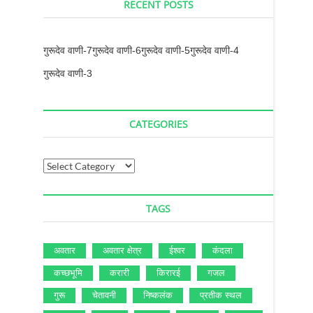
RECENT POSTS
गुरूदेव वाणी-7
गुरूदेव वाणी-6
गुरूदेव वाणी-5
गुरूदेव वाणी-4
गुरूदेव वाणी-3
CATEGORIES
TAGS
अवतार
अवतार क्षेत्र
ईश्‍वर
कंदला
कच्‍छभूमि
करारी
किरारई
गजल
गुरू
चेतावनी
निष्‍कलंक
प्रतीक स्‍थल