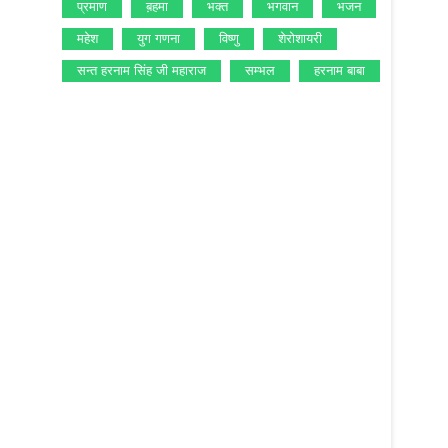
प्रमाण
ब़हमा
भक्‍त
भगवान
भजन
महेश
युग गणना
विष्‍णु
शेरोशायरी
सन्‍त हरनाम सिंह जी महाराज
सम्‍भल
हरनाम बाबा