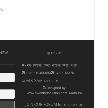
ाणी-6
 NEW
हमारा पता:
• गाँव- किरारई, पोस्ट- भदेरुआ, जिला- मथुरा
+919610405093
9760018370
info@chakrateerth.in
Designed by:
www.ewebnetsolution.com, Mathura
JOIN OUR FORUM for discussion