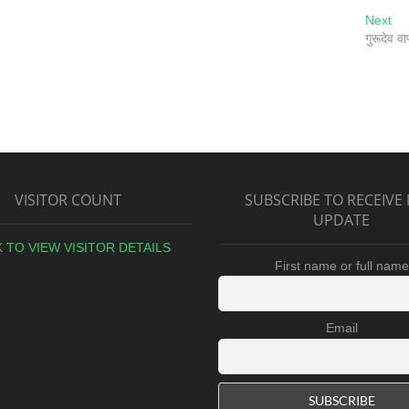
Next
गुरूदेव व
VISITOR COUNT
SUBSCRIBE TO RECEIVE
UPDATE
K TO VIEW VISITOR DETAILS
First name or full name
Email