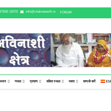
97600 18370
info@chakrateerth.in
FORUM
भजन
गजल
प्रमाण
संकेत स्थल
भक्‍त
सम्पर्क करें
ES