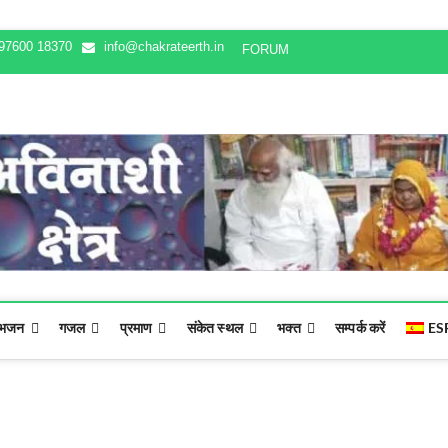
97600 18370
info@chakrateerth.in
FORUM
भजन
गजल
प्रमाण
संकेत स्थल
भक्‍त
सम्पर्क करें
ES