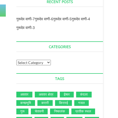
RECENT POSTS
गुरूदेव वाणी-7
गुरूदेव वाणी-6
गुरूदेव वाणी-5
गुरूदेव वाणी-4
गुरूदेव वाणी-3
CATEGORIES
TAGS
अवतार
अवतार क्षेत्र
ईश्‍वर
कंदला
कच्‍छभूमि
करारी
किरारई
गजल
गुरू
चेतावनी
निष्‍कलंक
प्रतीक स्‍थल