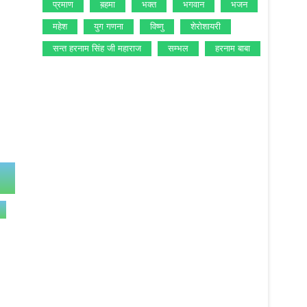
प्रमाण
ब़हमा
भक्‍त
भगवान
भजन
महेश
युग गणना
विष्‍णु
शेरोशायरी
सन्‍त हरनाम सिंह जी महाराज
सम्‍भल
हरनाम बाबा