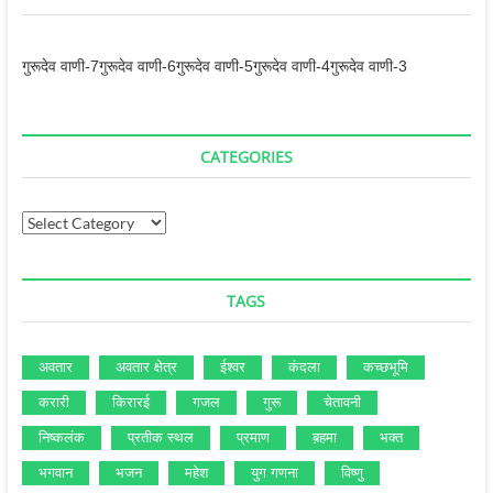
गुरूदेव वाणी-7
गुरूदेव वाणी-6
गुरूदेव वाणी-5
गुरूदेव वाणी-4
गुरूदेव वाणी-3
CATEGORIES
Categories
TAGS
अवतार
अवतार क्षेत्र
ईश्‍वर
कंदला
कच्‍छभूमि
करारी
किरारई
गजल
गुरू
चेतावनी
निष्‍कलंक
प्रतीक स्‍थल
प्रमाण
ब़हमा
भक्‍त
भगवान
भजन
महेश
युग गणना
विष्‍णु