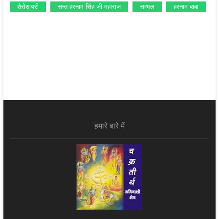
शेरोशायरी
सन्‍त हरनाम सिंह जी महाराज
सम्‍भल
हरनाम बाबा
हमारे बारे में