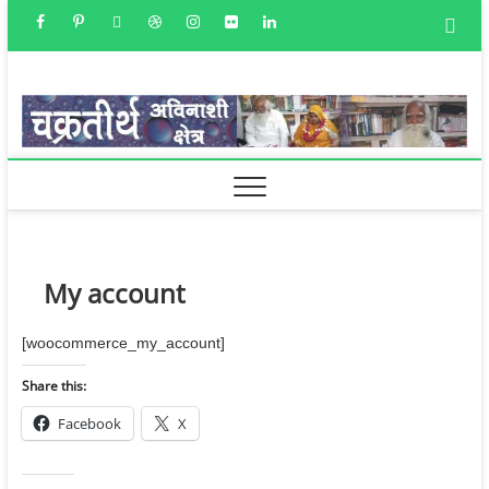
Skip
facebook
youtube
googleplus
pinterest
X
dribbble
instagram
flickr
linkedin
to
content
चक्रतीर्थ
अविनाशी क्षेत्र
My account
[woocommerce_my_account]
Share this:
Facebook
X