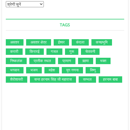
श्रेणियां
TAGS
अवतार
अवतार क्षेत्र
ईश्‍वर
कंदला
कच्‍छभूमि
करारी
किरारई
गजल
गुरू
चेतावनी
निष्‍कलंक
प्रतीक स्‍थल
प्रमाण
ब़हमा
भक्‍त
भगवान
भजन
महेश
युग गणना
विष्‍णु
शेरोशायरी
सन्‍त हरनाम सिंह जी महाराज
सम्‍भल
हरनाम बाबा