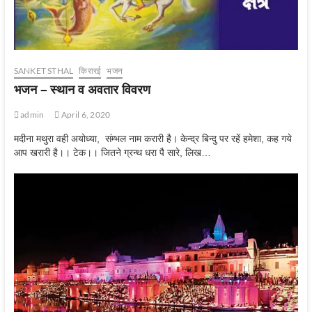
SANKET STHAL
किरारई
भजन
भजन – स्‍थान व अवतार विवरण
admin
April 6, 2020
मदीना मथुरा वही अयोध्या, संम्भल नाम करारी है। केन्द्र बिन्दु पर रहें हमेशा, कह गये
आप खरारी है।। टेक।। जितने ग्रन्थ धरा पै सारे, लिख…