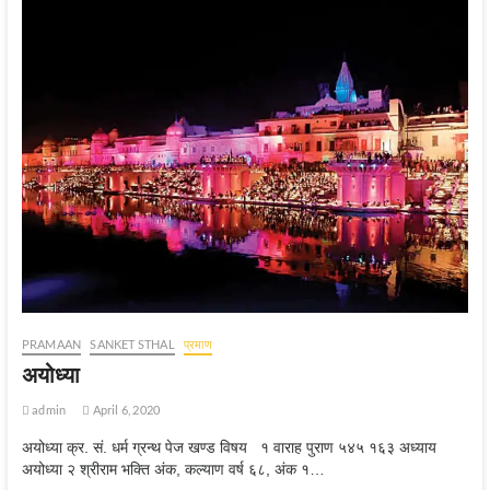
PRAMAAN
SANKET STHAL
प्रमाण
अयोध्‍या
admin
April 6, 2020
अयोध्या क्र. सं. धर्म ग्रन्थ पेज खण्ड विषय १ वाराह पुराण ५४५ १६३ अध्याय
अयोध्या २ श्रीराम भक्ति अंक, कल्याण वर्ष ६८, अंक १…