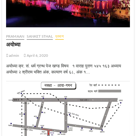
PRAMAAN
SANKET STHAL
प्रमाण
अयोध्‍या
admin
April 6, 2020
अयोध्या क्र. सं. धर्म ग्रन्थ पेज खण्ड विषय १ वाराह पुराण ५४५ १६३ अध्याय
अयोध्या २ श्रीराम भक्ति अंक, कल्याण वर्ष ६८, अंक १…