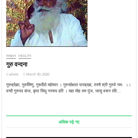
स्‍लाइडर
HEALTH
गुरु वन्‍दना
admin
March 30, 2020
गुरुर्ब्रह्मा, गुरुर्विष्णु, गुरूर्देवो महेश्वर । गुरुर्साक्षात पारब्रह्म, तस्मै श्री गुरुवे नमः ।।
वन्दौ गुरुपद कंज, कृपा सिंधु नररूप हरि । महा मोह तम पुंज, जासु वचन रवि…
अधिक पढ़े गए