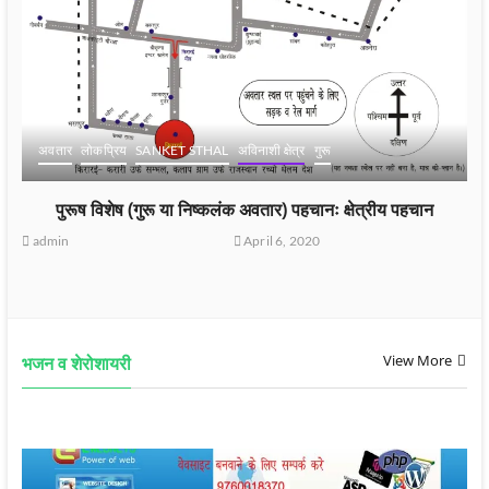
अवतार
लोकप्रिय
SANKET STHAL
अविनाशी क्षेत्र
गुरू
पुरूष विशेष (गुरू या निष्कलंक अवतार) पहचानः क्षेत्रीय पहचान
admin
April 6, 2020
View More
भजन व शेरोशायरी