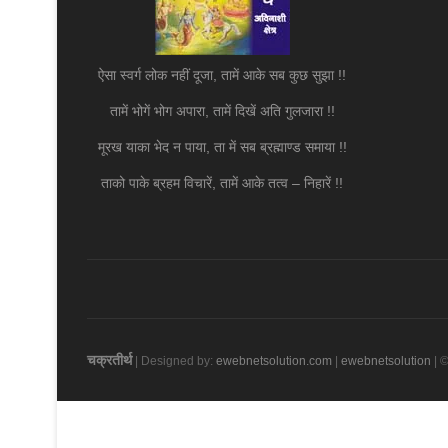
ऐसा स्वर्ग लोक नहीं दूजा, तामें आके सब कुछ सुझा !!
तामें भोगें भोग अपारा, तामें दिखें अति गुलजारा !!
मूरख याका भेद न पाया, ता में सब ब्रह्माण्ड समाया !!
ताको पाके ब्रहम विचारें, तामें आके तत्व – निहारें !!
चक्रतीर्थ
| Designed by:
ewebnetsolution.com
|
ewebnetsolution
| ©