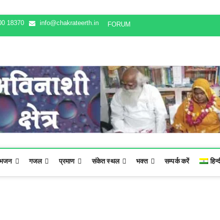
00 18370
info@chakrateerth.in
FORUM
भजन
गजल
प्रमाण
संकेत स्थल
भक्‍त
सम्पर्क करें
हिन्