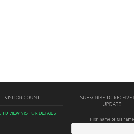
VISITOR COUNT
SUBSCRIBE TO RECEIVE
UPDATE
K TO VIEW VISITOR DETAILS
First name or full name