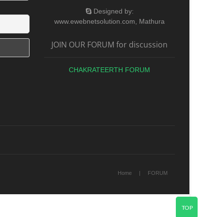
Designed by:
www.ewebnetsolution.com, Mathura
JOIN OUR FORUM for discussion
CHAKRATEERTH FORUM
Home
FORUM
TOP