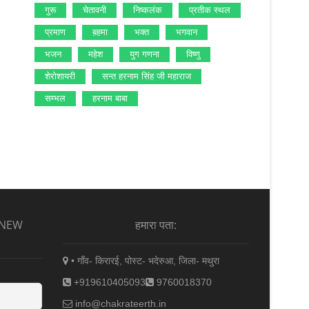
गुरू
चेतावनी
निष्‍कलंक
प्रतीक स्‍थल
प्रमाण
ब़हमा
भक्‍त
भगवान
भजन
महेश
युग गणना
विष्‍णु
शेरोशायरी
सन्‍त हरनाम सिंह जी महाराज
सम्‍भल
हरनाम बाबा
 NEW
हमारा पता:
• गाँव- किरारई, पोस्ट- भदेरुआ, जिला- मथुरा
+919610405093
9760018370
info@chakrateerth.in