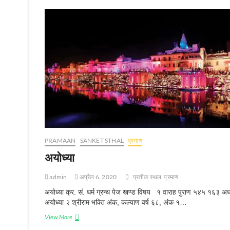
PRAMAAN
SANKET STHAL
प्रमाण
अयोध्‍या
admin
अप्रैल 6, 2020
प्रतीक स्‍थल
प्रमाण
अयोध्या क्र. सं. धर्म ग्रन्थ पेज खण्ड विषय १ वाराह पुराण ५४५ १६३ अध
अयोध्या २ श्रीराम भक्ति अंक, कल्याण वर्ष ६८, अंक १…
View More
अ
यो