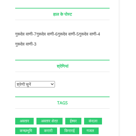
a
r
c
हाल के पोस्ट
h
…
गुरूदेव वाणी-7
गुरूदेव वाणी-6
गुरूदेव वाणी-5
गुरूदेव वाणी-4
गुरूदेव वाणी-3
श्रेणियां
श्रे
णि
यां
TAGS
अवतार
अवतार क्षेत्र
ईश्‍वर
कंदला
कच्‍छभूमि
करारी
किरारई
गजल