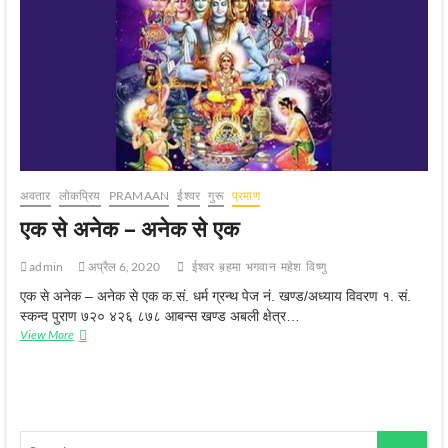
अवतार
लोकप्रिय
PRAMAAN
ईश्‍वर
गुरू
प्रमाण
एक से अनेक – अनेक से एक
admin
अप्रैल 6, 2020
ईश्‍वर
ब़हमा
भगवान
महेश
विष्‍णु
एक से अनेक – अनेक से एक क.सं. धर्म ग्रन्थ पेज नं. खण्ड/अध्याय विवरण १. सं.
स्कन्द पुराण ७२० ४२६ ८७८ आबन्स खण्ड अबली क्षेत्र…
एक
View More
से
अनेक
–
अनेक
से
एक
Search