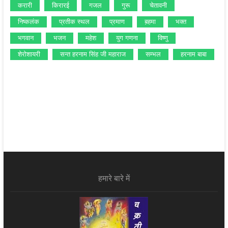
करारी
किरारई
गजल
गुरू
चेतावनी
निष्‍कलंक
प्रतीक स्‍थल
प्रमाण
ब़हमा
भक्‍त
भगवान
भजन
महेश
युग गणना
विष्‍णु
शेरोशायरी
सन्‍त हरनाम सिंह जी महाराज
सम्‍भल
हरनाम बाबा
हमारे बारे में