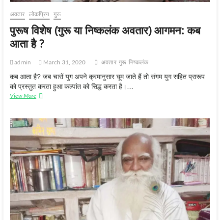
अवतार
लोकप्रिय
गुरू
पुरूष विशेष (गुरू या निष्कलंक अवतार) आगमन: कब
आता है ?
admin
March 31, 2020
अवतार
गुरू
निष्‍कलंक
कब आता है? जब चारों युग अपने क्रमानुसार घूम जाते हैं तो संगम युग सहित प्रारूप
को प्रस्तुत करता हुआ कल्पांत को सिद्ध करता है।…
पुरूष
View More
विशेष
(गुरू
या
निष्कलंक
अवतार)
आगमन:
कब
आता
है
?