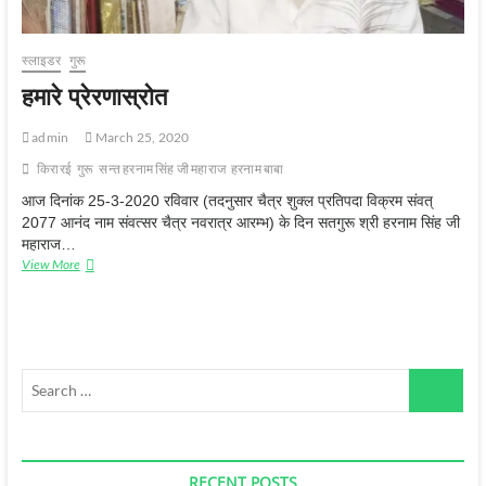
स्‍लाइडर
गुरू
हमारे प्रेरणास्रोत
admin
March 25, 2020
किरारई
गुरू
सन्‍त हरनाम सिंह जी महाराज
हरनाम बाबा
आज दिनांक 25-3-2020 रविवार (तदनुसार चैत्र शुक्‍ल प्रतिपदा विक्रम संवत्
2077 आनंद नाम संवत्‍सर चैत्र नवरात्र आरम्‍भ) के दिन सतगुरू श्री हरनाम सिंह जी
महाराज…
हमारे
View More
प्रेरणास्रोत
Search
…
RECENT POSTS