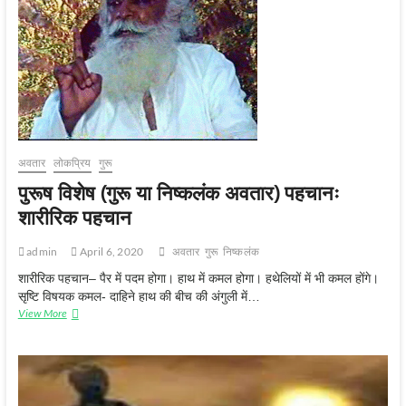
व्यावहारिक
पहचान
अवतार
लोकप्रिय
गुरू
पुरूष विशेष (गुरू या निष्कलंक अवतार) पहचानः
शारीरिक पहचान
admin
April 6, 2020
अवतार
गुरू
निष्‍कलंक
शारीरिक पहचान– पैर में पदम होगा। हाथ में कमल होगा। हथेलियों में भी कमल होंगे।
सृष्टि विषयक कमल- दाहिने हाथ की बीच की अंगुली में…
पुरूष
View More
विशेष
(गुरू
या
निष्कलंक
अवतार)
पहचानः