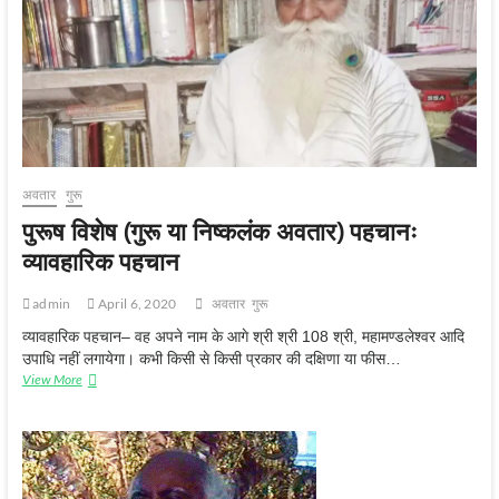
पहचान
(विद्या)
अवतार
गुरू
पुरूष विशेष (गुरू या निष्कलंक अवतार) पहचानः
व्यावहारिक पहचान
admin
April 6, 2020
अवतार
गुरू
व्यावहारिक पहचान– वह अपने नाम के आगे श्री श्री 108 श्री, महामण्डलेश्वर आदि
उपाधि नहीं लगायेगा। कभी किसी से किसी प्रकार की दक्षिणा या फीस…
पुरूष
View More
विशेष
(गुरू
या
निष्कलंक
अवतार)
पहचानः