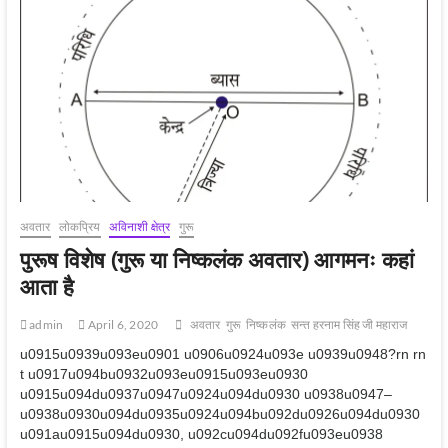
अवतार)
आगमनः
कैसे
आता
है
?
अवतार
लोकप्रिय
अविनाशी क्षेत्र
गुरू
पुरूष विशेष (गुरू या निष्कलंक अवतार) आगमनः कहां
आता है
admin
April 6, 2020
अवतार
गुरू
निष्‍कलंक
सन्‍त हरनाम सिंह जी महाराज
u0915u0939u093eu0901 u0906u0924u093e u0939u0948?rn rn
t u0917u094bu0932u093eu0915u093eu0930
u0915u094du0937u0947u0924u094du0930 u0938u0947–
u0938u0930u094du0935u0924u094bu092du0926u094du0930
u091au0915u094du0930, u092cu094du092fu093eu0938