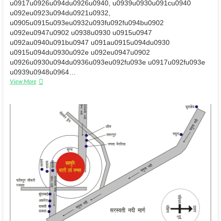
u0917u0926u094du0926u0940, u0939u0930u091cu0940
u092eu0923u094du0921u0932,
u0905u0915u093eu0932u093fu092fu094bu0902
u092eu0947u0902 u0938u0930 u0915u0947
u092au0940u091bu0947 u091au0915u094du0930
u0915u094du0930u092e u092eu0947u0902
u0926u0930u094du0936u093eu092fu093e u0917u092fu093e
u0939u0948u0964…
पुरूष
View More
विशेष
(गुरू
या
निष्कलंक
अवतार)
आगमनः
कहां
आता
है