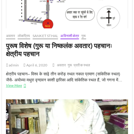
अवतार
लोकप्रिय
SANKET STHAL
अविनाशी क्षेत्र
गुरू
पुरूष विशेष (गुरू या निष्कलंक अवतार) पहचानः
क्षेत्रीय पहचान
admin
April 6, 2020
अवतार
गुरू
प्रतीक स्‍थल
क्षेत्रीय पहचान– विश्व के साढ़े तीन करोड़ स्थल नकल प्रमाण (सांकेतिक स्थल)
जैसे- अयोध्या मथुरा वृन्दावन काशी द्वारिका आदि सांकेतिक स्थल हैं, जो गणना में…
पुरूष
View More
विशेष
(गुरू
या
निष्कलंक
अवतार)
पहचानः
क्षेत्रीय
पहचान