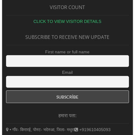
VISITOR COUNT
CLICK TO VIEW VISITOR DETAILS
SUBSCRIBE TO RECEIVE NEW UPDATE
First name or full name
Email
हमारा पता:
• गाँव- किरारई, पोस्ट- भदेरुआ, जिला- मथुरा
+919610405093