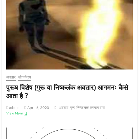
शारीरिक
पहचान
अवतार
लोकप्रिय
पुरूष विशेष (गुरू या निष्कलंक अवतार) आगमनः कैसे
आता है ?
admin
April 6, 2020
अवतार
गुरू
निष्‍कलंक
हरनाम बाबा
पुरूष
View More
विशेष
(गुरू
या
निष्कलंक