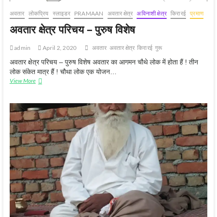
अवतार
लोकप्रिय
स्‍लाइडर
PRAMAAN
अवतार क्षेत्र
अविनाशी क्षेत्र
किरारई
प्रमाण
अवतार क्षेत्र परिचय – पुरुष विशेष
admin
April 2, 2020
अवतार
अवतार क्षेत्र
किरारई
गुरू
अवतार क्षेत्र परिचय – पुरुष विशेष अवतार का आगमन चौथे लोक में होता हैं ! तीन
लोक संकेत मात्र हैं ! चौथा लोक एक योजन…
अवतार
View More
क्षेत्र
परिचय
–
पुरुष
विशेष