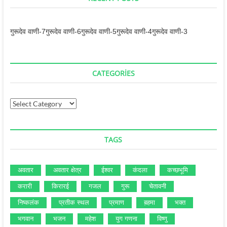
गुरूदेव वाणी-7
गुरूदेव वाणी-6
गुरूदेव वाणी-5
गुरूदेव वाणी-4
गुरूदेव वाणी-3
CATEGORIES
Categories
TAGS
अवतार
अवतार क्षेत्र
ईश्‍वर
कंदला
कच्‍छभूमि
करारी
किरारई
गजल
गुरू
चेतावनी
निष्‍कलंक
प्रतीक स्‍थल
प्रमाण
ब़हमा
भक्‍त
भगवान
भजन
महेश
युग गणना
विष्‍णु