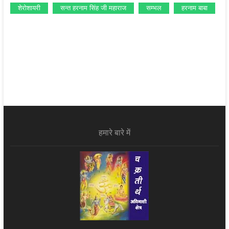
शेरोशायरी
सन्‍त हरनाम सिंह जी महाराज
सम्‍भल
हरनाम बाबा
हमारे बारे में