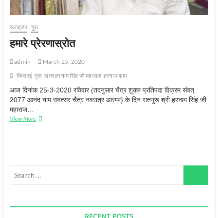
स्‍लाइडर
गुरू
हमारे प्रेरणास्रोत
admin
March 25, 2020
किरारई
गुरू
सन्‍त हरनाम सिंह जी महाराज
हरनाम बाबा
आज दिनांक 25-3-2020 रविवार (तदनुसार चैत्र शुक्‍ल प्रतिपदा विक्रम संवत्
2077 आनंद नाम संवत्‍सर चैत्र नवरात्र आरम्‍भ) के दिन सतगुरू श्री हरनाम सिंह जी
महाराज…
हमारे
View More
प्रेरणास्रोत
Search
…
RECENT POSTS