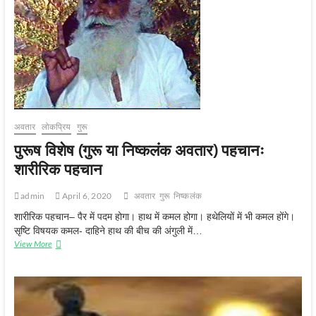
व्यावहारिक
पहचान
अवतार
लोकप्रिय
गुरू
पुरूष विशेष (गुरू या निष्कलंक अवतार) पहचानः
शारीरिक पहचान
admin
April 6, 2020
अवतार
गुरू
निष्‍कलंक
शारीरिक पहचान– पैर में पदम होगा। हाथ में कमल होगा। हथेलियों में भी कमल होंगे।
सृष्टि विषयक कमल- दाहिने हाथ की बीच की अंगुली में…
पुरूष
View More
विशेष
(गुरू
या
निष्कलंक
अवतार)
पहचानः