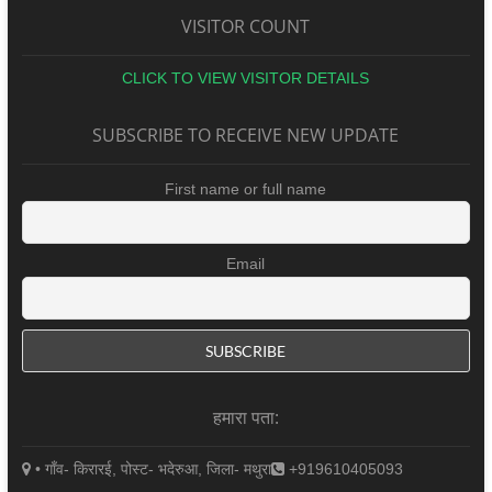
VISITOR COUNT
CLICK TO VIEW VISITOR DETAILS
SUBSCRIBE TO RECEIVE NEW UPDATE
First name or full name
Email
हमारा पता:
• गाँव- किरारई, पोस्ट- भदेरुआ, जिला- मथुरा
+919610405093