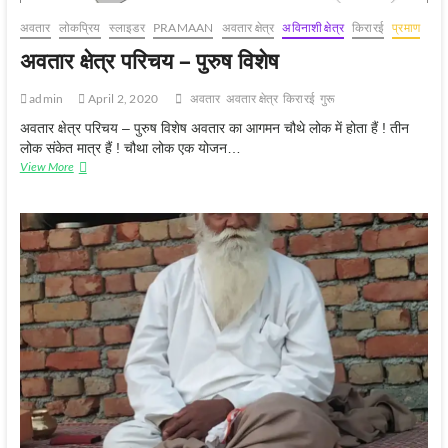
अवतार
लोकप्रिय
स्‍लाइडर
PRAMAAN
अवतार क्षेत्र
अविनाशी क्षेत्र
किरारई
प्रमाण
अवतार क्षेत्र परिचय – पुरुष विशेष
admin
April 2, 2020
अवतार
अवतार क्षेत्र
किरारई
गुरू
अवतार क्षेत्र परिचय – पुरुष विशेष अवतार का आगमन चौथे लोक में होता हैं ! तीन
लोक संकेत मात्र हैं ! चौथा लोक एक योजन…
अवतार
View More
क्षेत्र
परिचय
–
पुरुष
विशेष