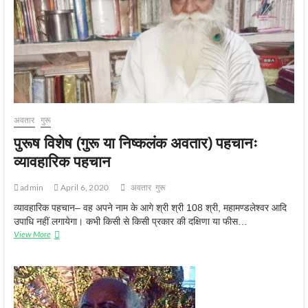
पहचान
(विद्या)
अवतार
गुरू
पुरूष विशेष (गुरू या निष्कलंक अवतार) पहचानः
व्यावहारिक पहचान
admin
April 6, 2020
अवतार
गुरू
व्यावहारिक पहचान– वह अपने नाम के आगे श्री श्री 108 श्री, महामण्डलेश्वर आदि
उपाधि नहीं लगायेगा। कभी किसी से किसी प्रकार की दक्षिणा या फीस…
पुरूष
View More
विशेष
(गुरू
या
निष्कलंक
अवतार)
पहचानः