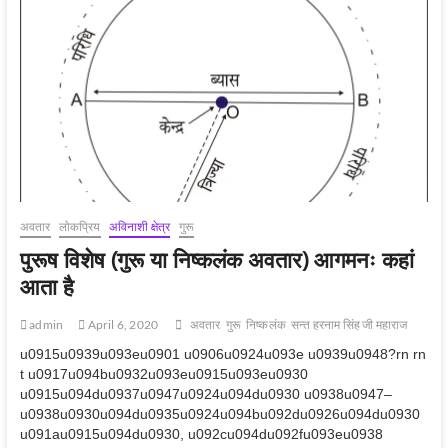
अवतार)
आगमनः
कैसे
आता
है
?
अवतार
लोकप्रिय
अविनाशी क्षेत्र
गुरू
पुरूष विशेष (गुरू या निष्कलंक अवतार) आगमनः कहां
आता है
admin
April 6, 2020
अवतार
गुरू
निष्‍कलंक
सन्‍त हरनाम सिंह जी महाराज
u0915u0939u093eu0901 u0906u0924u093e u0939u0948?rn rn
t u0917u094bu0932u093eu0915u093eu0930
u0915u094du0937u0947u0924u094du0930 u0938u0947–
u0938u0930u094du0935u0924u094bu092du0926u094du0930
u091au0915u094du0930, u092cu094du092fu093eu0938