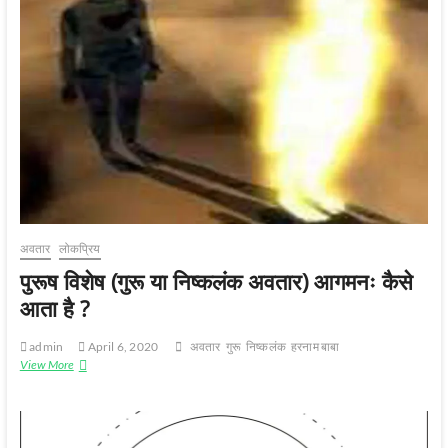
शारीरिक
पहचान
अवतार
लोकप्रिय
पुरूष विशेष (गुरू या निष्कलंक अवतार) आगमनः कैसे
आता है ?
admin
April 6, 2020
अवतार
गुरू
निष्‍कलंक
हरनाम बाबा
पुरूष
View More
विशेष
(गुरू
या
निष्कलंक