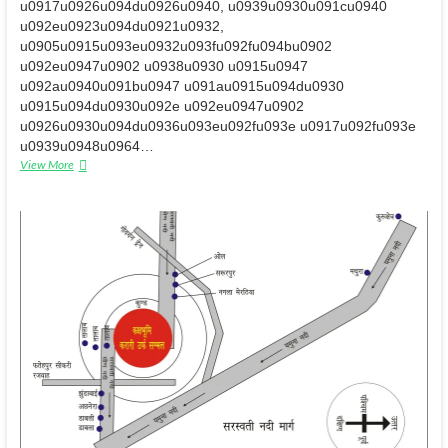
u0917u0926u094du0926u0940, u0939u0930u091cu0940
u092eu0923u094du0921u0932,
u0905u0915u093eu0932u093fu092fu094bu0902
u092eu0947u0902 u0938u0930 u0915u0947
u092au0940u091bu0947 u091au0915u094du0930
u0915u094du0930u092e u092eu0947u0902
u0926u0930u094du0936u093eu092fu093e u0917u092fu093e
u0939u0948u0964…
पुरूष
View More
विशेष
(गुरू
या
निष्कलंक
अवतार)
आगमनः
कहां
आता
है