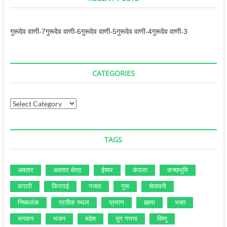
गुरूदेव वाणी-7
गुरूदेव वाणी-6
गुरूदेव वाणी-5
गुरूदेव वाणी-4
गुरूदेव वाणी-3
CATEGORIES
Categories
TAGS
अवतार
अवतार क्षेत्र
ईश्‍वर
कंदला
कच्‍छभूमि
करारी
किरारई
गजल
गुरू
चेतावनी
निष्‍कलंक
प्रतीक स्‍थल
प्रमाण
ब़हमा
भक्‍त
भगवान
भजन
महेश
युग गणना
विष्‍णु