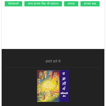
शेरोशायरी
सन्‍त हरनाम सिंह जी महाराज
सम्‍भल
हरनाम बाबा
हमारे बारे में