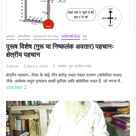
अवतार
लोकप्रिय
SANKET STHAL
अविनाशी क्षेत्र
गुरू
पुरूष विशेष (गुरू या निष्कलंक अवतार) पहचानः
क्षेत्रीय पहचान
admin
April 6, 2020
अवतार
गुरू
प्रतीक स्‍थल
क्षेत्रीय पहचान– विश्व के साढ़े तीन करोड़ स्थल नकल प्रमाण (सांकेतिक स्थल)
जैसे- अयोध्या मथुरा वृन्दावन काशी द्वारिका आदि सांकेतिक स्थल हैं, जो गणना में…
पुरूष
View More
विशेष
(गुरू
या
निष्कलंक
अवतार)
पहचानः
क्षेत्रीय
पहचान