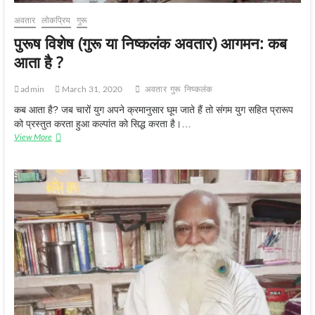
अवतार
लोकप्रिय
गुरू
पुरूष विशेष (गुरू या निष्कलंक अवतार) आगमन: कब
आता है ?
admin
March 31, 2020
अवतार
गुरू
निष्‍कलंक
कब आता है? जब चारों युग अपने क्रमानुसार घूम जाते हैं तो संगम युग सहित प्रारूप
को प्रस्तुत करता हुआ कल्पांत को सिद्ध करता है।…
पुरूष
View More
विशेष
(गुरू
या
निष्कलंक
अवतार)
आगमन:
कब
आता
है
?