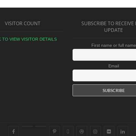
VISITOR COUNT
SUBSCRIBE TO RECEIVE
UPDATE
K TO VIEW VISITOR DETAILS
First name or full name
Email
facebook
youtube
googleplus
pinterest
X
dribbble
instagram
flickr
linke