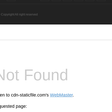
 Copyright All right reserved
Not Found
en to cdn-staticfile.com's
WebMaster
.
equested page: