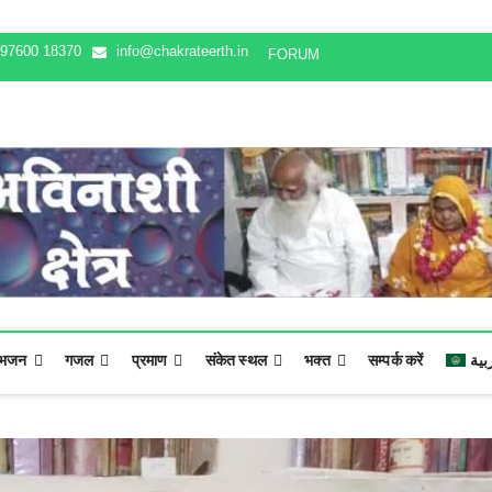
97600 18370
info@chakrateerth.in
FORUM
بية
सम्पर्क करें
भक्‍त
संकेत स्थल
प्रमाण
गजल
भजन