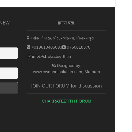
 NEW
हमारा पता:
• गाँव- किरारई, पोस्ट- भदेरुआ, जिला- मथुरा
+919610405093
9760018370
info@chakrateerth.in
Designed by:
www.ewebnetsolution.com, Mathura
JOIN OUR FORUM for discussion
CHAKRATEERTH FORUM
din