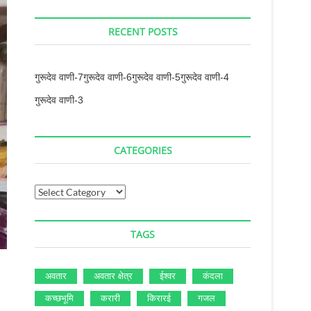
RECENT POSTS
गुरूदेव वाणी-7
गुरूदेव वाणी-6
गुरूदेव वाणी-5
गुरूदेव वाणी-4
गुरूदेव वाणी-3
CATEGORIES
Categories
TAGS
अवतार
अवतार क्षेत्र
ईश्‍वर
कंदला
कच्‍छभूमि
करारी
किरारई
गजल