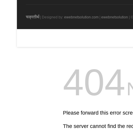
चक्रतीर्थ
| Designed by:
ewebnetsolution.com
|
ewebnetsolution
| ©
404
Please forward this error scre
The server cannot find the r