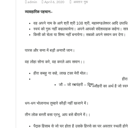
admin
April 6, 2020
अवतार
गुरू
व्यावहारिक पहचान
–
वह अपने नाम के आगे श्री श्री 108 श्री, महामण्डलेश्वर आदि उपाधि
स्वयं को गुरू नहीं कहलवायेगा। अपने आपको संदेशवाहक कहेगा। सारशब
किसी को चेला या शिष्य नहीं बनायेगा। सबको अपने समान कर देगा।
पारस और सन्त में बड़ौ अन्तरौ जान।
वह लोहा सोना करे, वह करले आप समान।।
हीरा कबहु ना कहे, लाख टका मेरौ मोल।
हीर
जौ – जो स्वयं
हरी – विष्णु
जौहरी का अर्थ है जो स्व
धन-धन भोलानाथ तुम्हारे कौड़ी नहीं खजाने में।
तीन लोक बस्ती बसा प्रभु, आप बसे बीराने में।।
पैतृक हिसाब से जो घर होता है उसके हिस्से का घर अवतार स्थली होने स