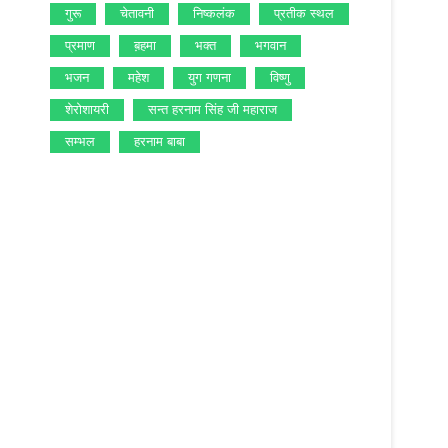
गुरू
चेतावनी
निष्‍कलंक
प्रतीक स्‍थल
प्रमाण
ब़हमा
भक्‍त
भगवान
भजन
महेश
युग गणना
विष्‍णु
शेरोशायरी
सन्‍त हरनाम सिंह जी महाराज
सम्‍भल
हरनाम बाबा