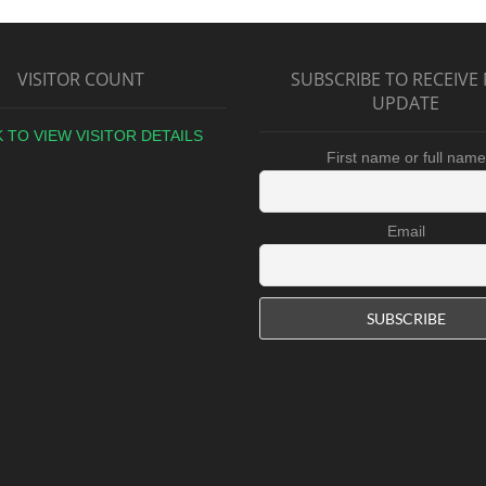
VISITOR COUNT
SUBSCRIBE TO RECEIVE
UPDATE
K TO VIEW VISITOR DETAILS
First name or full name
Email