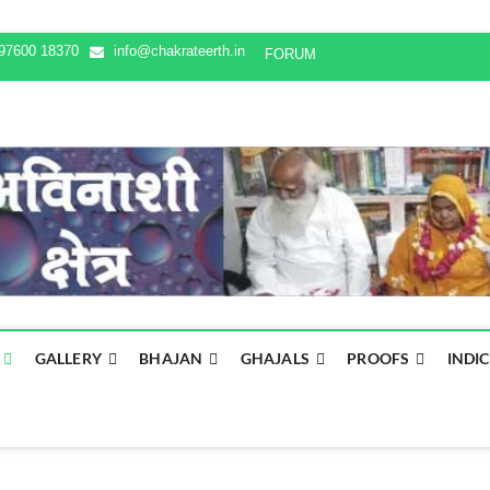
97600 18370
info@chakrateerth.in
FORUM
GALLERY
BHAJAN
GHAJALS
PROOFS
INDI