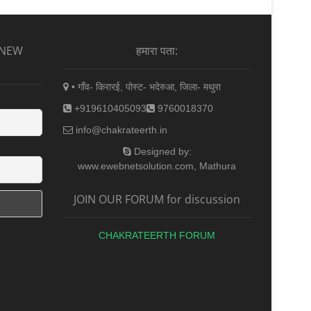
 NEW
हमारा पता:
• गाँव- किरारई, पोस्ट- भदेरुआ, जिला- मथुरा
+919610405093
9760018370
info@chakrateerth.in
Designed by:
www.ewebnetsolution.com, Mathura
JOIN OUR FORUM for discussion
CHAKRATEERTH FORUM