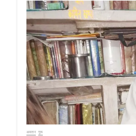
अवतार
गुरू