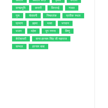
अवतार
अवतार क्षेत्र
ईश्‍वर
कंदला
कच्‍छभूमि
करारी
किरारई
गजल
गुरू
चेतावनी
निष्‍कलंक
प्रतीक स्‍थल
प्रमाण
ब़हमा
भक्‍त
भगवान
भजन
महेश
युग गणना
विष्‍णु
शेरोशायरी
सन्‍त हरनाम सिंह जी महाराज
सम्‍भल
हरनाम बाबा