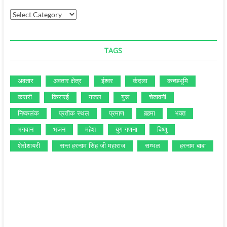
Categories
TAGS
अवतार
अवतार क्षेत्र
ईश्‍वर
कंदला
कच्‍छभूमि
करारी
किरारई
गजल
गुरू
चेतावनी
निष्‍कलंक
प्रतीक स्‍थल
प्रमाण
ब़हमा
भक्‍त
भगवान
भजन
महेश
युग गणना
विष्‍णु
शेरोशायरी
सन्‍त हरनाम सिंह जी महाराज
सम्‍भल
हरनाम बाबा