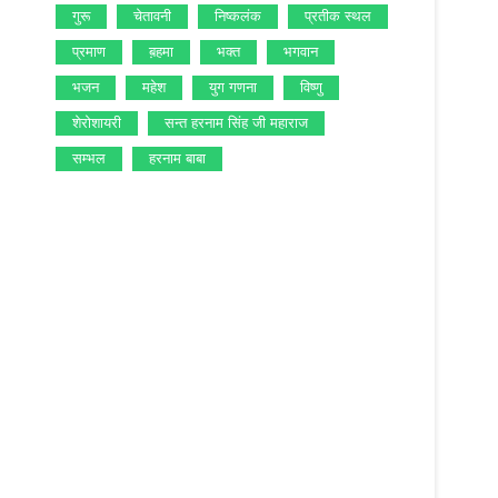
गुरू
चेतावनी
निष्‍कलंक
प्रतीक स्‍थल
प्रमाण
ब़हमा
भक्‍त
भगवान
भजन
महेश
युग गणना
विष्‍णु
शेरोशायरी
सन्‍त हरनाम सिंह जी महाराज
सम्‍भल
हरनाम बाबा