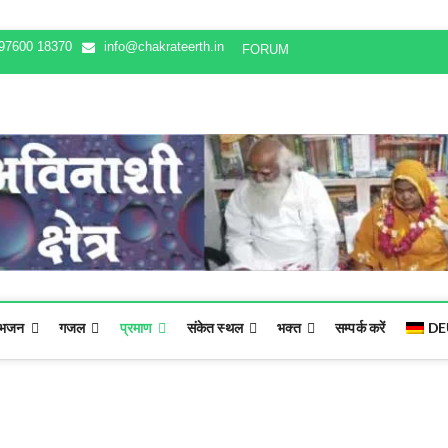
97600 18370
info@chakrateerth.in
FORUM
भजन
गजल
प्रमाण
संकेत स्थल
भक्‍त
सम्पर्क करें
DE