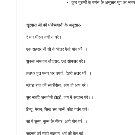
कुछ पुराणों के वर्णन के अनुसार युग का 
सूरदास जी की भविष्यवाणी के अनुसार-
रे मन धीरज क्यों न धरै।
एक सहस्र नौ सौ के भीतर एैसौ योग परै।।
शुक्ला जयनाम संवत्सर, छठ सोमवार परै।
हलधर पूत पमार घर उपजे, देहरी छत्र धरै।।
म्लेच्छ राज की सबरीसेना, आप ही आप मरै।
सुर सबहि अनहोनी होइहै, जग में अकाल परै।।
हिन्दू, मेगल, सिख सब नासैं, कीट पतंग जरै।
सौ पै सुन्न, सुन्न के भीतर, आगे योग परै।।
सहस्र वर्ष व्यापै सतयुग, धर्म की बेल बढ़ै।