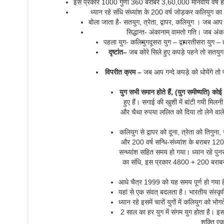
इस प्रकार 1000 गुणा 360 बराबर 3,60,000 मानवीय वर्ष होंगे। क
ध्यान रहे संधि संध्यांश के 200 वर्ष जोड़कर कलियुग
बोला जाता है- सतयुग, त्रेता, द्वापर, कलियुग । जब आप 
सिद्धान्त- अंकानाम् वामतो गति। जब अंक 
पहला युग- कलियुग
दूसरा युग – द्वापर
तीसरा युग – त
दृष्टांत
–
जब कोरे सिले हुए कपड़े पहने तो सतयुग, थ
विपरीत क्रम
–
जब आप गन्दे कपड़े को धोयेंगे तो
युग सभी समान होते हैं
, (
युग समीष्यति
)
कोई 
हुए हैं। सगाई की खुशी में बांटी गयी मि
और चैथा रुपया ललित को दिया तो लेने वाले 
कलियुग से द्वापर को दूना, त्रेता को तिग
और 200 वर्ष सन्धि-संध्यांश के बराबर 1200
सन्ध्यांश सहित समय हो गया। ध्यान रहे पुनरा
का संधि, इस प्रकार 4800 + 200 बराबर 50
आधे चैत्र 1999 को यह समय पूर्ण हो गया 
यहां से एक संवत् बदलता है। भारतीय संस्
ध्यान रहे इसमें चारों युगों में कलियुग को भो
2 साल का हर युग में संगम युग होता है। इसम
शक्ति एक 