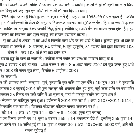
 दी गयी अपनी-अपनी शक्ति से उसका एक रूप बनेगा- काली। काली ने ही तो दुष्टों का नाश किय
न विष्णु को कहा तुम इन माँओं को लाओ तो नाम दिया- माला।
 786 दिया जाता है जिसे मुसलमान शुभ मानते हैं। यह समय 1998-99 में पड़ चुका है। कल्क
ै। आगे धर्मग्रन्थों के लेख के अनुसार निष्कलंक अवतार की भूमिकान्तर्गत महिमामय रूप में प्रकट
 का व्यक्तिगत अनुभव देकर राजर्षि सिद्ध होगा। क्योंकि युग परिवर्तन का कारण राजा होता है। हर
े कष्टों का निवारण कर सुख समृद्धि का शासन स्थापित करेगा।
ं। सु का अर्थ है अच्छा, मे का अर्थ है जिसके पास और रू का अर्थ है देवी। दुनिया कुछ भी कहे 
 नादसेली भी कहते हैं। 8 अष्टांगी, 64 योगिनी, 5 मूल प्रकृति, 31 उपत्य देवी कुल मिलाकर 108
होती हैं। जब 108 माँ हैं तो बाप कौन है?
ः देवियां बूढ़े के पास ही रहती हैं। क्योंकि नारी जाति का संरक्षक भगवान विष्णु ही हैं।
गुणा 4 बराबर 8 वर्ष हो गया। आधा चैत्र 1999+8 = आधा चैत्र 2007 को पूरा करते हुए आधे
त्र 2008 को संगम पूरा होगा, दिनांक 6 अप्रैल 2008।
 के क्रम में)।
्षत्र की अमावस होगी, चन्द्रमा, सूर्य, बृहस्पति एक राशि पर एक होंगे। 19 जून 2014 में बृहस्पति
ावस 26 जुलाई 2014 को पुष्य नक्षत्र की अमावस होते हुए गुरू, सूर्य कर्क राशि पर स्वाभावि
5 बजकर 25 मिनट पर कर्क राशि में आ चुका है, यहां से सतयुग बर्ताने का प्रावधान है।
30 सेकण्ड पर कलियुग शुरू हुआ। वर्तमान में 2014 चल रहा है। अतः 3102+2014=5116,
ग्यकलि चल रहा है। जिसका संवतसर कीलक नामक संवत्सर पर है।
 बटे 14 । अतः 71 गुणा 14 = 994 + 6 = 1000 (एक युग गणना)
ग का हिसाब लगाने पर 71 गुणा 5 बराबर 355 । 14 मनवन्तर होते हैं, इसलिए 355 गुणा 14
ण करने पर 15 सन्धि हुई तो 15 गुणा 2 बराबर 30 । अतः 4970+30=5000 वर्ष, आगे की
गणना पूर्ववत् है।