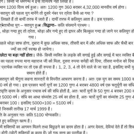
िसी भी धर्मगन्थ में इन्हें दिव्यवर्ष नहीं लिखा है।
 का मान 1200 दिव्य वर्ष हुआ। अतः 1200 गुण 360 बराबर 4,32,000 मानवीय वर्ष होगा।
सतयुग को पहला युग मानेंगे तो दूसरे नंबर पर त्रेता कैसे आ गया ?
लिखते हैं तो बायीं तरफ में जाते हैं। दायीं तरफ में कलियुग आता है। इस प्रकार-
्रेता
चौथा युग – सतयुग हुआ।
सिद्धान्त
–
कलि संख्याने प्रथमः।
ोड़ा गन्दा हुए तो त्रेता, थोड़ा और गन्दे हुए तो द्वापर और बिल्कुल गन्दा हो जाने पर कलियुग ह
गया।
 पहले थोड़ा साफ होगा, दुबारा में कुछ अधिक साफ, तीसरी बार में और अधिक साफ और चैथी बार म
ज्यों का त्यों स्वच्छ हो जायेगा।
छोटा या बड़ा नहीं होता।
जैसे- किसी व्यक्ति के लड़के की सगाई हुई और सगाई में चार व्यक्ति बै
लनी का पहला रुपया माना महाराज जी को मिला, दूसरा रुपया सनेही को दिया, तीसरा मनोज को दिय
प्रत्येक व्यक्ति पर तो एक ही रुपया है। 1, 2, 3, 4 तो देने वाले से जा रहा है, इसलिए सभी य
समान होते हैं।
ुना, सतयुग को चैगुना कहना शास्त्रों से विपरीत आचरण करना है। अतः एक युग का समय 1000 वर
 वर्ष हो गया। इस प्रकार चारों युगों का 1200 गुणा 4 बराबर 4800 वर्ष एक चतुर्युगी का संध
वृत्ति क्रम के अनुसार पचास वर्ष की संधि होती है, अतः चारों युगों के 50 गुणा 4 बराबर 200 वर
00 वर्ष। संधि का आधा संध्यांश 25 वर्ष का होता है, अतः चारों युगों का संध्यांश 25 गुणा 
बराबर 100। इसलिए 5000+100 = 5100 वर्ष।
है जिसकी तारीख 17 मार्च 1999 है।
कृति के अनुसार गतः कलि 5100 भोग्यकलि।
गते हुए कलियुग खत्म है।
ें शक्तियों का आगमन मिलने तथा बिछुड़ने का क्रम होता है। अगर देवता, देवियां देते हैं तो शि
होगी (छोटी शक्तियों क क्रम में) जो गुरू सत्ता का प्रतीक है।