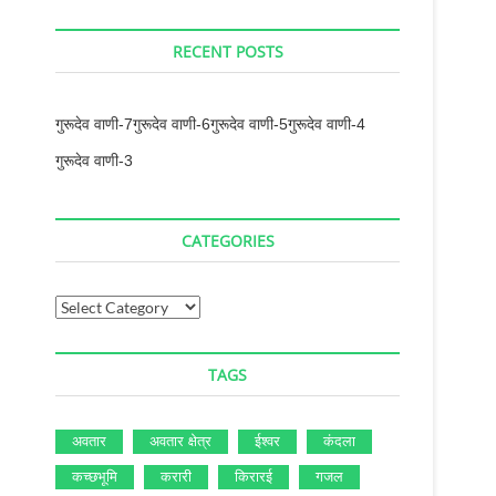
RECENT POSTS
गुरूदेव वाणी-7
गुरूदेव वाणी-6
गुरूदेव वाणी-5
गुरूदेव वाणी-4
गुरूदेव वाणी-3
CATEGORIES
Categories
TAGS
अवतार
अवतार क्षेत्र
ईश्‍वर
कंदला
कच्‍छभूमि
करारी
किरारई
गजल