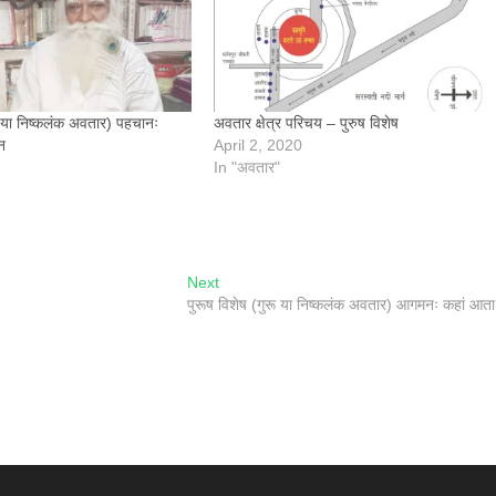
रू या निष्कलंक अवतार) पहचानः
अवतार क्षेत्र परिचय – पुरुष विशेष
न
April 2, 2020
In "अवतार"
Next
Next
post:
पुरूष विशेष (गुरू या निष्कलंक अवतार) आगमनः कहां आता 