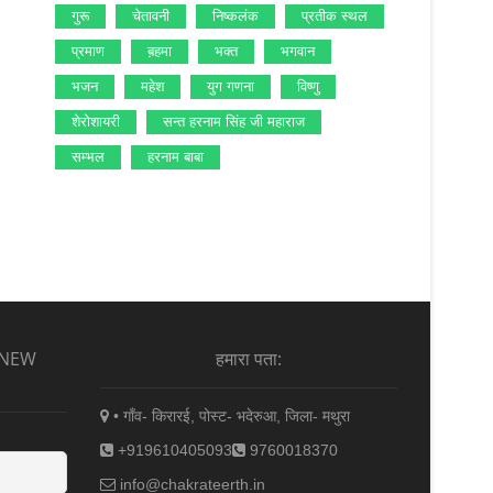
गुरू
चेतावनी
निष्‍कलंक
प्रतीक स्‍थल
प्रमाण
ब़हमा
भक्‍त
भगवान
भजन
महेश
युग गणना
विष्‍णु
शेरोशायरी
सन्‍त हरनाम सिंह जी महाराज
सम्‍भल
हरनाम बाबा
 NEW
हमारा पता:
• गाँव- किरारई, पोस्ट- भदेरुआ, जिला- मथुरा
+919610405093
9760018370
info@chakrateerth.in