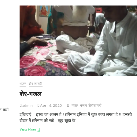
भजन
शेर-शायरी
शेर-गजल
admin
April 6, 2020
गजल
भजन
शेरोशायरी
न करो.
इब्तिदाऐ – इश्क का आलम है ! हरिनाम इन्तिहा में कुछ वक्त लगता है !! हसरते
दीदार में हरिनाम की रूहें ! खुद खुदा के…
शेर-
View More
गजल