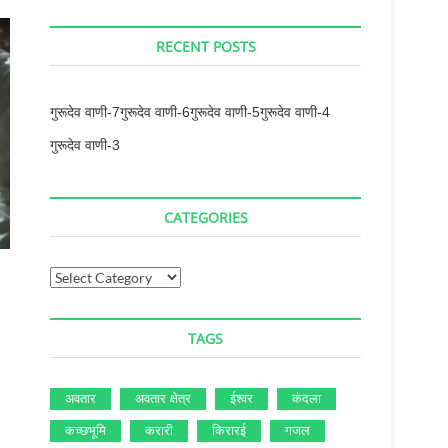
RECENT POSTS
गुरूदेव वाणी-7
गुरूदेव वाणी-6
गुरूदेव वाणी-5
गुरूदेव वाणी-4
गुरूदेव वाणी-3
CATEGORIES
Categories
TAGS
अवतार
अवतार क्षेत्र
ईश्‍वर
कंदला
कच्‍छभूमि
करारी
किरारई
गजल