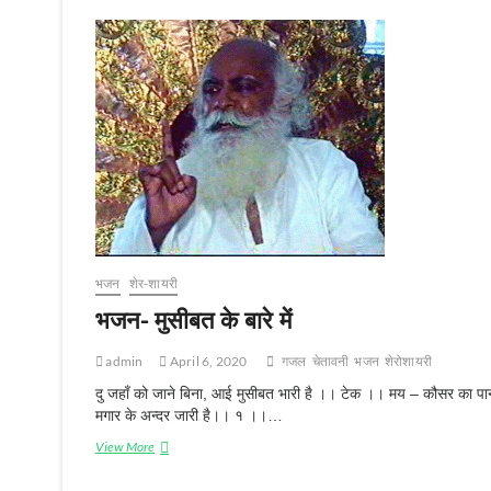
भजन
शेर-शायरी
भजन- मुसीबत के बारे में
admin
April 6, 2020
गजल
चेतावनी
भजन
शेरोशायरी
दु जहाँ को जाने बिना, आई मुसीबत भारी है ।। टेक ।। मय – कौसर का पा
मगार के अन्दर जारी है।। १ ।।…
भजन-
View More
मुसीबत
के