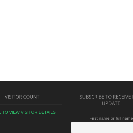
VISITOR COUNT
SUBSCRIBE TO RECEIVE
UPDATE
K TO VIEW VISITOR DETAILS
First name or full name