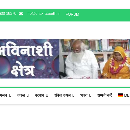
600 18370
info@chakrateerth.in
FORUM
भजन
गजल
प्रमाण
संकेत स्थल
भक्‍त
सम्पर्क करें
DE