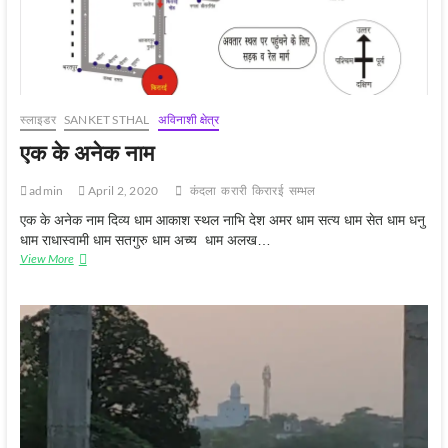
स्‍लाइडर
SANKET STHAL
अविनाशी क्षेत्र
एक के अनेक नाम
admin
April 2, 2020
कंदला
करारी
किरारई
सम्‍भल
एक के अनेक नाम दिव्य धाम आकाश स्थल नाभि देश अमर धाम सत्य धाम सेत धाम धनु
धाम राधास्वामी धाम सतगुरु धाम अच्य धाम अलख…
एक
View More
के
अनेक
नाम