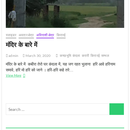
स्‍लाइडर
अवतार क्षेत्र
अविनाशी क्षेत्र
किरारई
मंदिर के बारे में
admin
March 30, 2020
कच्‍छभूमि
कंदला
करारी
किरारई
सम्‍भल
मंदिर के बारे में कबीरा तेरो घर कंदला में, यह जग रहत भुलाना हरि आवे हरिनाम
समावे, हरि मो हरि को जाने । हरि-हरि कहे तरे…
मंदिर
View More
के
बारे
में
Search
…