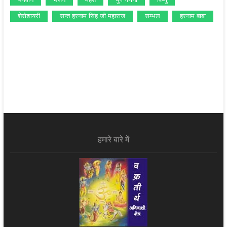
शेरोशायरी
सन्‍त हरनाम सिंह जी महाराज
सम्‍भल
हरनाम बाबा
हमारे बारे में