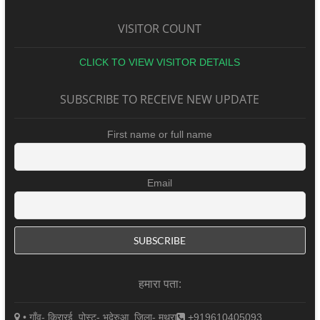
VISITOR COUNT
CLICK TO VIEW VISITOR DETAILS
SUBSCRIBE TO RECEIVE NEW UPDATE
First name or full name
Email
हमारा पता:
• गाँव- किरारई, पोस्ट- भदेरुआ, जिला- मथुरा
+919610405093