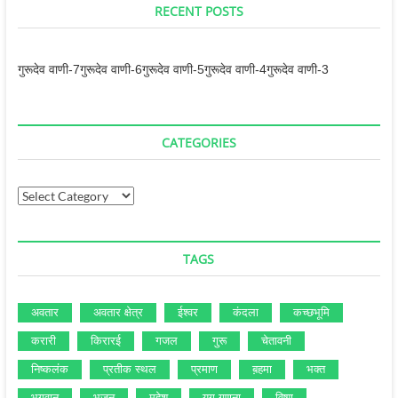
RECENT POSTS
गुरूदेव वाणी-7
गुरूदेव वाणी-6
गुरूदेव वाणी-5
गुरूदेव वाणी-4
गुरूदेव वाणी-3
CATEGORIES
Categories
TAGS
अवतार
अवतार क्षेत्र
ईश्‍वर
कंदला
कच्‍छभूमि
करारी
किरारई
गजल
गुरू
चेतावनी
निष्‍कलंक
प्रतीक स्‍थल
प्रमाण
ब़हमा
भक्‍त
भगवान
भजन
महेश
युग गणना
विष्‍णु