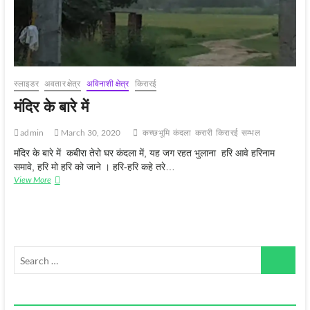
स्‍लाइडर
अवतार क्षेत्र
अविनाशी क्षेत्र
किरारई
मंदिर के बारे में
admin
March 30, 2020
कच्‍छभूमि
कंदला
करारी
किरारई
सम्‍भल
मंदिर के बारे में कबीरा तेरो घर कंदला में, यह जग रहत भुलाना हरि आवे हरिनाम
समावे, हरि मो हरि को जाने । हरि-हरि कहे तरे…
मंदिर
View More
के
बारे
में
Search
…