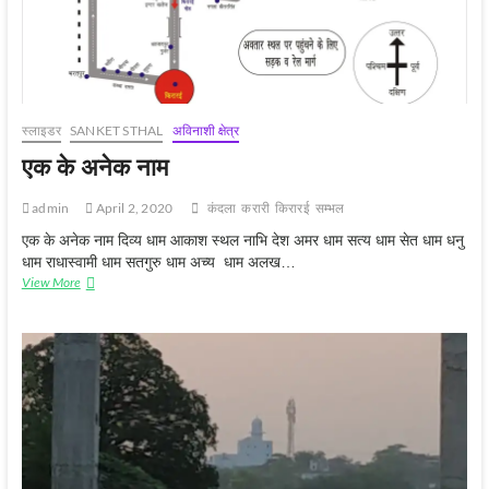
स्‍लाइडर
SANKET STHAL
अविनाशी क्षेत्र
एक के अनेक नाम
admin
April 2, 2020
कंदला
करारी
किरारई
सम्‍भल
एक के अनेक नाम दिव्य धाम आकाश स्थल नाभि देश अमर धाम सत्य धाम सेत धाम धनु
धाम राधास्वामी धाम सतगुरु धाम अच्य धाम अलख…
एक
View More
के
अनेक
नाम