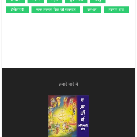
शेरोशायरी
सन्‍त हरनाम सिंह जी महाराज
सम्‍भल
हरनाम बाबा
हमारे बारे में