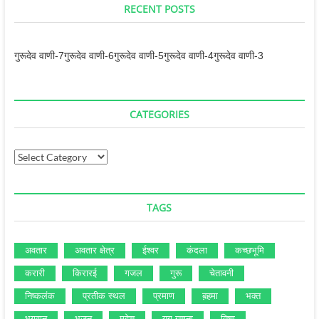
RECENT POSTS
गुरूदेव वाणी-7
गुरूदेव वाणी-6
गुरूदेव वाणी-5
गुरूदेव वाणी-4
गुरूदेव वाणी-3
CATEGORIES
Categories
TAGS
अवतार
अवतार क्षेत्र
ईश्‍वर
कंदला
कच्‍छभूमि
करारी
किरारई
गजल
गुरू
चेतावनी
निष्‍कलंक
प्रतीक स्‍थल
प्रमाण
ब़हमा
भक्‍त
भगवान
भजन
महेश
युग गणना
विष्‍णु