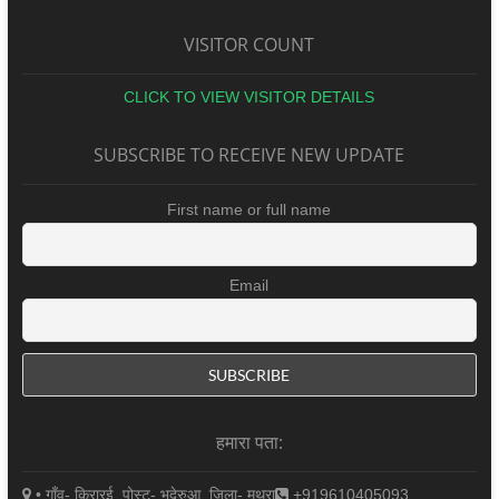
VISITOR COUNT
CLICK TO VIEW VISITOR DETAILS
SUBSCRIBE TO RECEIVE NEW UPDATE
First name or full name
Email
हमारा पता:
• गाँव- किरारई, पोस्ट- भदेरुआ, जिला- मथुरा
+919610405093